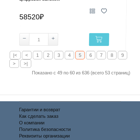
58520₽
|<
<
1
2
3
4
5
6
7
8
9
>
>|
Показано с 49 по 60 из 636 (всего 53 страниц)
Гарантии и возврат
Как сделать заказ
О компании
Политика безопасности
Реквизиты организации