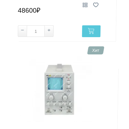
48600₽
Хит