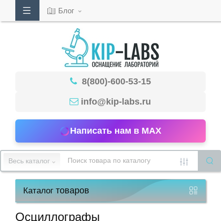
Блог
Кабинет
8(800)-600-53-15
Обратный
звонок
info@kip-labs.ru
Написать нам в MAX
8(800)-600-
53-
Весь каталог
15
товаров
Каталог
Режим
работы
Осциллографы