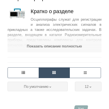
Кратко о разделе
Контакты
Осциллографы служат для регистрации
и анализа электрических сигналов в
прикладных а также исследовательских задачах. В
разделе, входящем в каталог
Радиоизмерительные
приборы
, представлены комплексы для контроля
сигналов, средства захвата и визуализации.
Показать описание полностью
Приборы дают представление о форме и временных
соотношениях сигналов, что облегчает диагностику.
При этом доступна адаптация под разные задачи с
помощью сменных щупов и программных средств.
Содержимое раздела
Цифровые осциллографы с многоканальной
По умолчанию
12
регистрацией сигналов для общих проверок.
Аналитические варианты и осциллографы для
лаборатории с расширенными средствами
анализа.
Хит