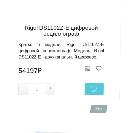
Rigol DS1102Z-E цифровой
осциллограф
Кратко о модели: Rigol DS1102Z-E
цифровой осциллограф Модель Rigol
DS1102Z-E - двухканальный цифрово..
54197₽
Хит