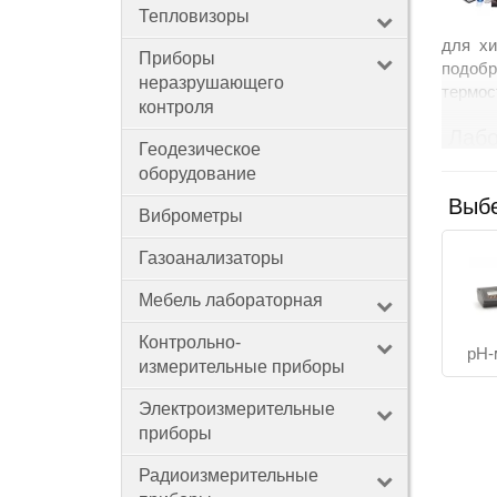
Тепловизоры
для хи
Приборы
Контакты
подоб
неразрушающего
термос
контроля
Лабо
Геодезическое
Оборуд
оборудование
лабора
Выбе
Виброметры
образц
В лабо
Газоанализаторы
исслед
Мебель лабораторная
переме
д
Контрольно-
pH-
д
измерительные приборы
д
д
Электроизмерительные
приборы
Обор
Радиоизмерительные
Обору