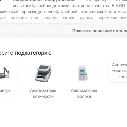
испытаний, пробоподготовки, контроля качества. В КИП
мической, производственной, учебной, медицинской или иссл
рать позиции под задачу: нагрев, сушка, перемешивание
татирование или метрологический контроль.
Показать описание полн
раторные приборы и оборудование для лабора
ование для лаборатории подбирают не по названию раздела, 
торные приборы для измерений, другому — техника для подгот
рите подкатегорию
ов.
раторной практике используют измерительное, аналитическ
Анализ
ования состава, параметров, свойств образцов, устройства для
сомати
шивания.
кле
ля пробоподготовки — центрифуги, дозаторы, фильтры, мельни
метры
Анализаторы
Анализаторы
ля нагрева и термообработки — термостаты, водяные бани, пл
влажности
молока
ля измерений и анализа — pH-метры, фотометры, спектрофотом
ля стерильности и хранения — стерилизаторы, холодильники, 
удование для лабораторий разного профиля
дование для исследований применяется в НИИ, испытател