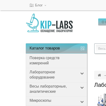
Блог
О
Кабинет
Обратный
звонок
Каталог
товаров
Весь
Поверка средств
измерений
8(800)-600-
53-
Лабораторное
оборудование
15
Лаб
Весы лабораторные,
аналитические
Режим
Микроскопы
работы