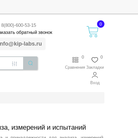
0
8(800)-600-53-15
аказать
обратный
звонок
info@kip-labs.ru
0
0
Сравнения
Закладки
Вход
за, измерений и испытаний
 и принадлежности для анализа, измерений,