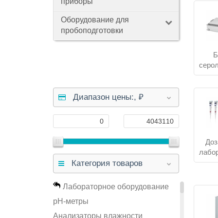
приборы
произ
Лабора
Оборудование для
матер
пробоподготовки
лабора
химиче
Б
Для х
серол
совме
повтор
Диапазон цены:,
₽
Как с
Зада
Доз
лабо
Проб
Категория товаров
Лабораторное оборудование
Нагр
pH-метры
Анализаторы влажности