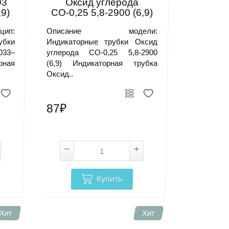
93
Оксид углерода
ю, методике или списку параметров. Укажите
,9)
СО-0,25 5,8-2900 (6,9)
бования к документам. Специалист сравнит
вания по России и гарантийное
ическое задание.
ип:
Описание модели:
бки
Индикаторные трубки Оксид
033–
углерода СО-0,25 5,8-2900
вия зависят от товара, региона, комплектации
рная
(6,9) Индикаторная трубка
й модели перед поставкой.
Оксид..
87₽
Купить
Хит
Хит