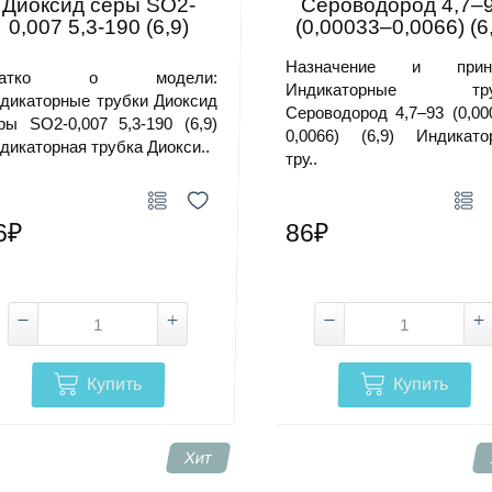
Диоксид серы SO2-
Сероводород 4,7–
подбор оборудования можно сделать по техническому задани
0,007 5,3-190 (6,9)
(0,00033–0,0066) (6
ачение, диапазоны, точность, условия эксплуатации, тре
зможна ли доставка лабораторного оборудо
ческие характеристики и подготовит перечень позиций под техн
Назначение и принц
ратко о модели:
служивание?
Индикаторные тру
дикаторные трубки Диоксид
Сероводород 4,7–93 (0,00
ры SO2-0,007 5,3-190 (6,9)
оставка лабораторного оборудования возможна по России. Усло
0,0066) (6,9) Индикато
дикаторная трубка Диокси..
а. Гарантия и сервисное обслуживание уточняются по конкретно
тру..
6₽
86₽
Купить
Купить
Хит