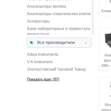
Изм
Анализаторы молока
Клим
Анализаторы соматических клеток
Конт
Аспираторы
Бани лабораторные и термостаты
жидкостные
Купи
Бани серологические
Все производители
Если н
Вискозиметры
рабочи
Adwa Instruments
Кюв
подобр
Водоподготовка
фил
V A Instrument
Вспомогательное оборудование
Купи
КФК,
Златоустовский Часовой Завод
Гомогенизаторы
КИП-Ла
Диспенсеры
сравни
Показать еще: (97)
Дозаторы лабораторные
Для по
формат
Дозиметры и нитратомеры
собрат
Индикаторные трубки
Для за
Ме
Инкубаторы и термостаты
докуме
верх