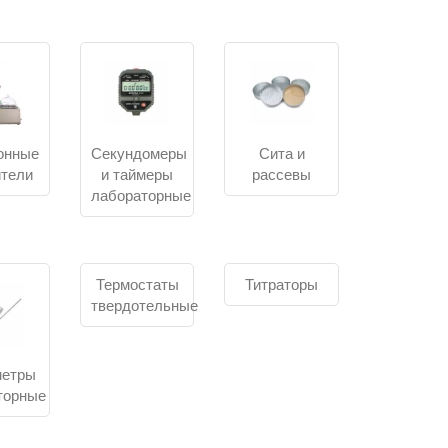
счёт и доставка по России
не только цены. Для закупки лабораторного
 изделия, гарантия, сертификаты или документы
ми. Возможны безналичная оплата, подготовка
онные
Секундомеры
Сита и
ям 44-ФЗ, 223-ФЗ, 275-ФЗ.
ители
и таймеры
рассевы
ий, производственных площадок, снабженцев в
лабораторные
 комплектацию, гарантийные условия, сервисное
Термостаты
Титраторы
твердотельные
рейти от общей задачи к нужному разделу. На
ерений, пробоподготовки, нагрева, сушки,
метры
торные
м. Сначала пробу готовят, затем обрабатывают,
го этапа нужны свои приборы для лаборатории,