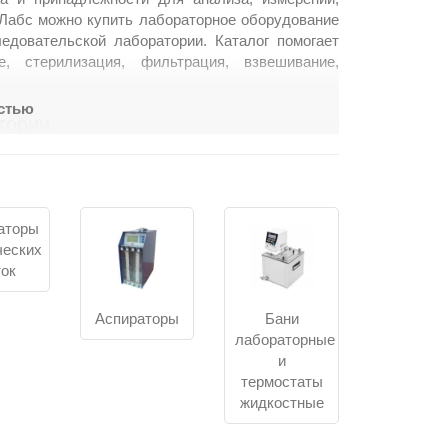
-Лабс можно купить лабораторное оборудование
едовательской лаборатории. Каталог помогает
, стерилизация, фильтрация, взвешивание,
остью
тории
а по рабочему процессу. Одному участку нужны
овки проб, хранения материалов или обработки
ое, общелабораторное оснащение: приборы для
аторы
 нагрева, охлаждения, разделения, дозирования,
ческих
ток
цы, лабораторная посуда;
Аспираторы
Бани
иты, сушильные шкафы, печи;
лабораторные
етры, титраторы, анализаторы;
и
шкафы, принадлежности.
термостаты
жидкостные
ьных центрах, контрольно-аналитических и