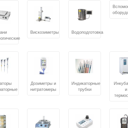
водственных лабораториях — там, где нужна воспроизводи
Вспомо
торное оборудование и приборы нужны для подготовки проб
оборуд
иалы по заданным параметрам. Такое оснащение применя
тории, медицинские лаборатории, исследовательские лабор
ские лаборатории.
ани
Вискозиметры
Водоподготовка
имической лаборатории чаще важны материалы, устойчиво
огические
стимость с методикой. Для испытательной или производст
яемость результата, технические характеристики, поверка, кали
вязать лабораторную задачу с типом оборудован
ча
Что проверить перед заказом
аторы
Дозиметры и
Индикаторные
Инкуб
раторные
нитратомеры
трубки
и
оподготовка
Объём образцов, скорость обраб
термо
совместимость с расходными материалами.
ев и сушка
Температурный режим, объём камеры, то
поддержания температуры.