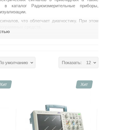
ем в каталог
Радиоизмерительные приборы
,
визуализации.
гналов, что облегчает диагностику. При этом
рограммных средств.
остью
ов для общих проверок.
сширенными средствами анализа.
роля на производстве.
По умолчанию
Показать:
12
калибровки модулей.
ования результатов измерений.
Хит
Хит
 сервисные центры а также цеховые станции
ие места, поэтому ускоряется отладка систем.
свяжитесь, если нужно купить осциллографы.