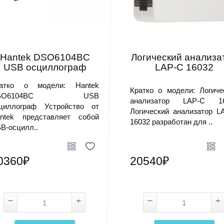
Hantek DSO6104BC
Логический анализа
USB осциллограф
LAP-C 16032
атко о модели: Hantek
Кратко о модели: Логиче
SO6104BC USB
анализатор LAP-C 16
циллограф Устройство от
Логический анализатор L
ntek представляет собой
16032 разработан для ..
B-осцилл..
0360₽
20540₽