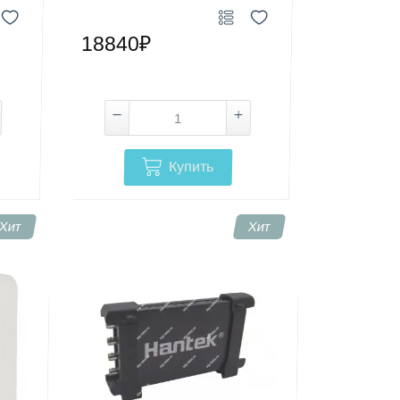
18840₽
Купить
Хит
Хит