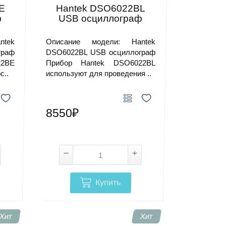
E
Hantek DSO6022BL
ф
USB осциллограф
ntek
Описание модели: Hantek
граф
DSO6022BL USB осциллограф
22BE
Прибор Hantek DSO6022BL
с..
используют для проведения ..
8550₽
Купить
Хит
Хит