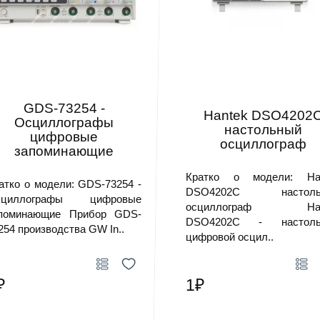
GDS-73254 -
Hantek DSO4202
Осциллографы
настольный
цифровые
осциллограф
запоминающие
Кратко о модели: Ha
атко о модели: GDS-73254 -
DSO4202C настоль
сциллографы цифровые
осциллограф Han
поминающие Прибор GDS-
DSO4202C - настоль
254 производства GW In..
цифровой осцил..
₽
1₽