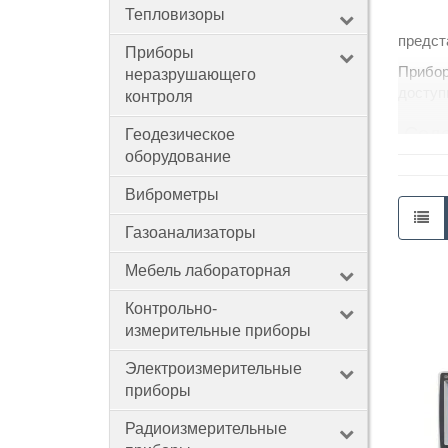
Тепловизоры
предст
Приборы
Контакты
Прибор
неразрушающего
доступ
контроля
Сод
Геодезическое
оборудование
Ц
А
Виброметры
П
К
Газоанализаторы
П
Мебель лабораторная
Где 
Контрольно-
Сфера
измерительные приборы
контро
Электроизмерительные
В ката
приборы
Радиоизмерительные