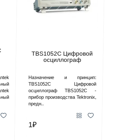
C
TBS1052C Цифровой
осциллограф
ntek
Назначение и принцип:
ный
TBS1052C Цифровой
tek
осциллограф TBS1052C -
ный
прибор производства Tektronix,
предн..
1₽