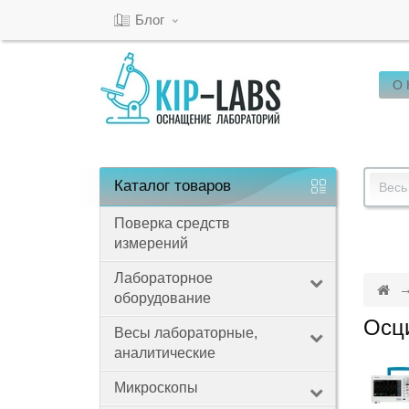
Блог
О
Кабинет
Обратный
звонок
Каталог
товаров
Весь
Поверка средств
измерений
8(800)-600-
53-
Лабораторное
оборудование
15
Осц
Весы лабораторные,
аналитические
Режим
Микроскопы
работы