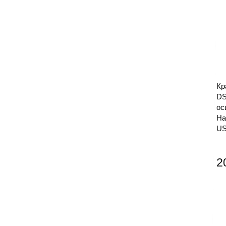
Кр
D
ос
Ha
US
2