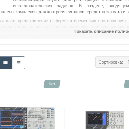
исследовательских задачах. В разделе, входящ
авлены комплексы для контроля сигналов, средства захвата и 
ы дают представление о форме и временных соотношениях си
на адаптация под разные задачи с помощью сменных щупов и п
Показать описание полн
ержимое раздела
ифровые осциллографы с многоканальной регистрацией сигнал
налитические варианты и осциллографы для лаборатории с ра
ортативные приборы для полевых проверок и оперативного конт
Сортировка:
омплексы с генераторами и синхронизаторами для настройки и 
рограммные решения для захвата, постобработки и документир
используется
Хит
 применения охватывает исследовательские лаборатории,
ля. В разработке новых модулей приборы помогают выявлять узк
логе есть решения разных классов; для выбора и консультации 