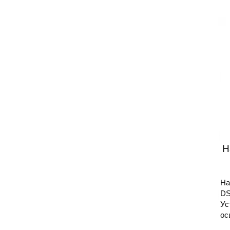
H
На
DS
Ус
ос