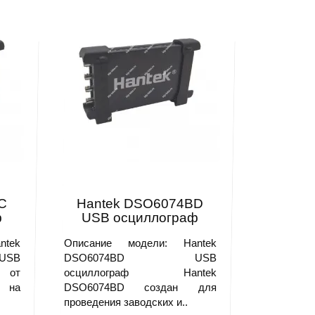
C
Hantek DSO6074BD
ф
USB осциллограф
ntek
Описание модели: Hantek
SB
DSO6074BD USB
 от
осциллограф Hantek
 на
DSO6074BD создан для
проведения заводских и..