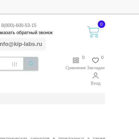
0
8(800)-600-53-15
аказать
обратный
звонок
info@kip-labs.ru
0
0
Сравнения
Закладки
Вход
ектрических сигналов в прикладных а также