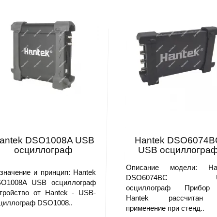
antek DSO1008A USB
Hantek DSO6074B
осциллограф
USB осциллогра
Описание модели: Ha
значение и принцип: Hantek
DSO6074BC U
O1008A USB осциллограф
осциллограф Прибор
тройство от Hantek - USB-
Hantek рассчитан
циллограф DSO1008..
применение при стенд..