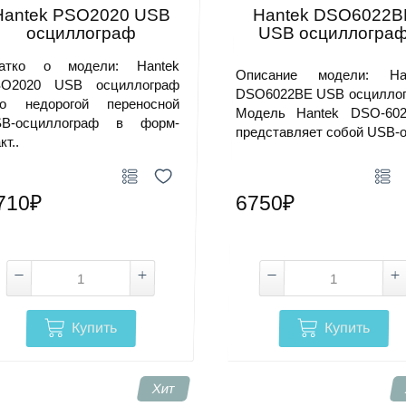
Hantek PSO2020 USB
Hantek DSO6022B
осциллограф
USB осциллогра
атко о модели: Hantek
Описание модели: Ha
O2020 USB осциллограф
DSO6022BE USB осцилло
о недорогой переносной
Модель Hantek DSO-60
B-осциллограф в форм-
представляет собой USB-о
кт..
710₽
6750₽
Купить
Купить
Хит