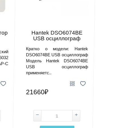
тор
Hantek DSO6074BE
USB осциллограф
Кратко о модели: Hantek
ский
DSO6074BE USB осциллограф
032
Модель Hantek DSO6074BE
AP-C
USB осциллограф
применяетс..
21660₽