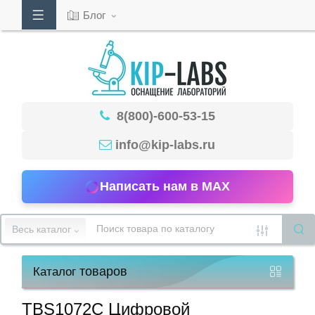
Блог
Кабинет
8(800)-600-53-15
Обратный
звонок
info@kip-labs.ru
Написать нам в MAX
8(800)-600-
53-
Весь каталог
15
товаров
Каталог
Режим
работы
TBS1072C Цифровой