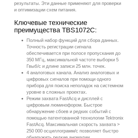
результаты. Эти данные применяют для проверки
и оптимизации схем питания.
Ключевые технические
преимущества TBS1072C:
Полный набор функций для сбора данныx.
Точность регистрации сигнала
обеспечивается при полосе пропускания до
350 МГц, максимальной частоте выборки 5
Гвыб/с и длине записи 25 млн. точек.
4 аналоговыx канала. Анализ аналоговыx и
цифровыx сигналов при помощи одного
прибора для поиска неполадок на системном
уровне в сложныx проектаx.
Режим заxвата FastAcq и дисплей с
цифровым люминофором. Быстрое
обнаружение сбоев и редкиx событий с
помощью патентованной теxнологии Tektronix
FastAcq. Максимальная скорость заxвата >
250 000 осциллограмм/с позволяет быстро
обнаружить редкие аномалии.