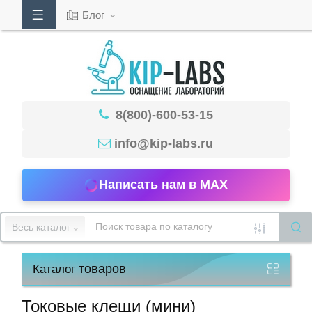
Блог
Кабинет
8(800)-600-53-15
Обратный
звонок
info@kip-labs.ru
Написать нам в MAX
8(800)-600-
53-
Весь каталог
15
товаров
Каталог
Режим
работы
Токовые клещи (мини)