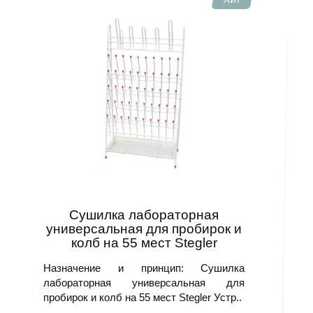
диагностики технологических процессов.
Где используется
Аппаратура востребована в исследовательских
центрах, клинических лабораториях и промышленных
НИОКР подразделениях для подготовки образцов.
При этом решения активно применяют в службах
контроля качества, где важен повторяемый и
контролируемый результат.
Чтобы купить Устройства для сушки посуды, уточните
технические требования и запросите консультацию.
Сушилка лабораторная
универсальная для пробирок и
колб на 55 мест Stegler
Назначение и принцип: Сушилка
лабораторная универсальная для
пробирок и колб на 55 мест Stegler Устр..