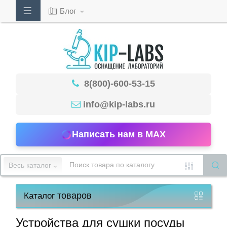
Блог
Кабинет
8(800)-600-53-15
Обратный
звонок
info@kip-labs.ru
Написать нам в MAX
8(800)-600-
53-
Весь каталог
15
товаров
Каталог
Режим
работы
Устройства для сушки посуды