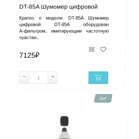
DT-85A Шумомер цифровой
Кратко о модели: DT-85A Шумомер
цифровой DT-85A оборудован
A‑фильтром, имитирующим частотную
чувстви..
7125₽
Хит