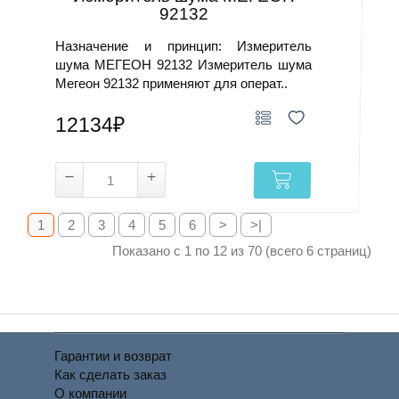
92132
Назначение и принцип: Измеритель
шума МЕГЕОН 92132 Измеритель шума
Мегеон 92132 применяют для операт..
12134₽
1
2
3
4
5
6
>
>|
Показано с 1 по 12 из 70 (всего 6 страниц)
Гарантии и возврат
Как сделать заказ
О компании