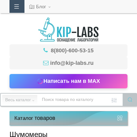
Блог
Кабинет
8(800)-600-53-15
Обратный
звонок
info@kip-labs.ru
Написать нам в MAX
8(800)-600-
53-
Весь каталог
15
товаров
Каталог
Режим
работы
Шумомеры