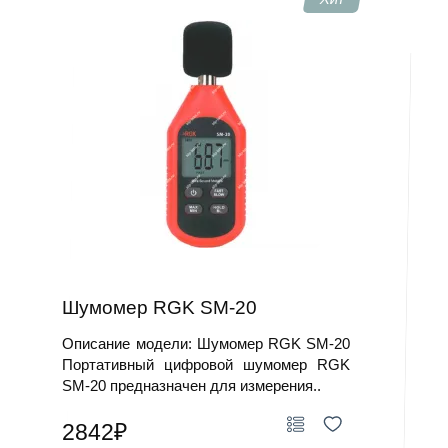
применимы при оценке источников шума и
проверке защитных мер.
Дополнительные средства — калибраторы,
микрофонные модули и программное
обеспечение для анализа данных.
Где используется
Приборы востребованы в проектах по шумоизоляции
зданий, в проверках промышленной безопасности и на
стройплощадках.
В исследовательских центрах применяют
метрологические комплексы для точного анализа
акустических полей и шумовой эмиссии.
Шумомер RGK SM-20
Для подбора и консультации воспользуйтесь
карточками товаров или запросите помощь
Описание модели: Шумомер RGK SM-20
специалистов, чтобы купить Шумомеры.
Портативный цифровой шумомер RGK
SM-20 предназначен для измерения..
2842₽