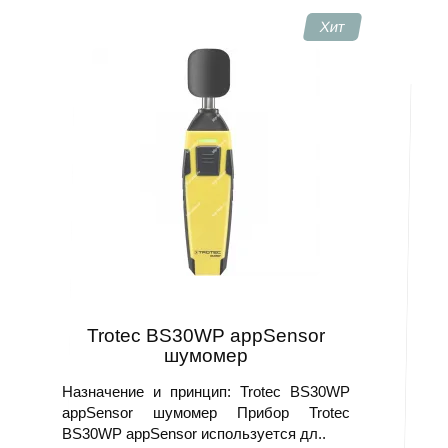
Хит
Trotec BS30WP appSensor
шумомер
Назначение и принцип: Trotec BS30WP
appSensor шумомер Прибор Trotec
BS30WP appSensor используется дл..