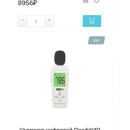
8956₽
Хит
Шумомер цифровой ПрофКИП