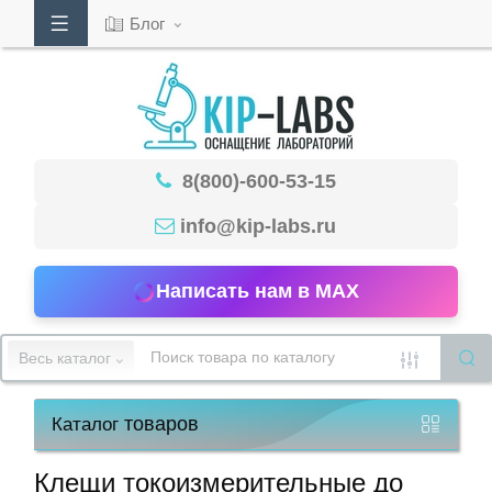
Блог
Кабинет
8(800)-600-53-15
Обратный
звонок
info@kip-labs.ru
Написать нам в MAX
8(800)-600-
53-
Весь каталог
15
товаров
Каталог
Режим
работы
Клещи токоизмерительные до