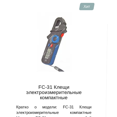
точечной диагностики.
Хит
Комплекты для контроля параметров сети и
настройки защитных устройств.
Применение
Устройства используются при диагностике
распределительных щитов, проверке нагрузок и
балансировке фаз. Они удобны при наладке
электрооборудования, при плановом техническом
обслуживании и при аварийных проверках.
Выберите подходящую модель или запросите
консультацию, чтобы купить Клещи
токоизмерительные до 1000 В.
FC-31 Клещи
электроизмерительные
компактные
Кратко о модели: FC-31 Клещи
электроизмерительные компактные