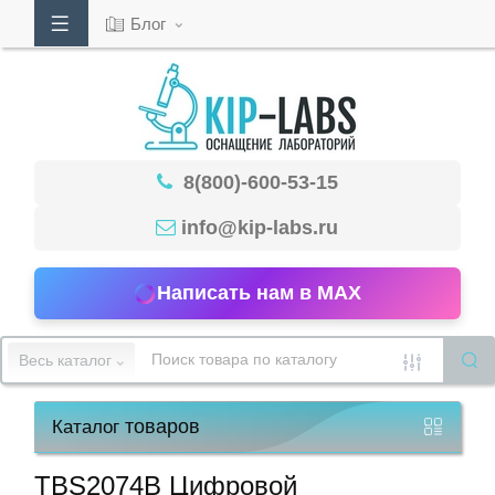
Блог
Кабинет
8(800)-600-53-15
Обратный
звонок
info@kip-labs.ru
Написать нам в MAX
8(800)-600-
53-
Весь каталог
15
товаров
Каталог
Режим
работы
TBS2074B Цифровой