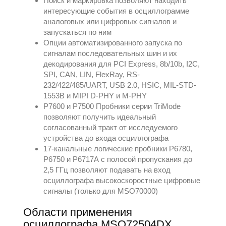
Поиск и маркировка позволяют находить
интересующие события в осциллограмме
аналоговых или цифровых сигналов и
запускаться по ним
Опции автоматизированного запуска по
сигналам последовательных шин и их
декодирования для PCI Express, 8b/10b, I2C,
SPI, CAN, LIN, FlexRay, RS-
232/422/485/UART, USB 2.0, HSIC, MIL-STD-
1553B и MIPI D-PHY и M-PHY
P7600 и P7500 Пробники серии TriMode
позволяют получить идеальный
согласованный тракт от исследуемого
устройства до входа осциллографа
17-канальные логические пробники P6780,
P6750 и P6717А с полосой пропускания до
2,5 ГГц позволяют подавать на вход
осциллографа высокоскоростные цифровые
сигналы (только для MSO70000)
Области применения
осциллографа MSO72504DX