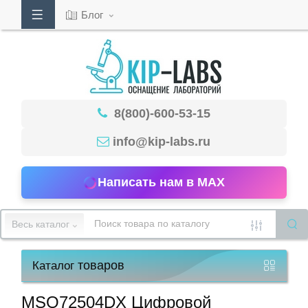
Блог
Кабинет
8(800)-600-53-15
Обратный
звонок
info@kip-labs.ru
Написать нам в MAX
8(800)-600-
53-
Весь каталог
15
товаров
Каталог
Режим
работы
MSO72504DX Цифровой