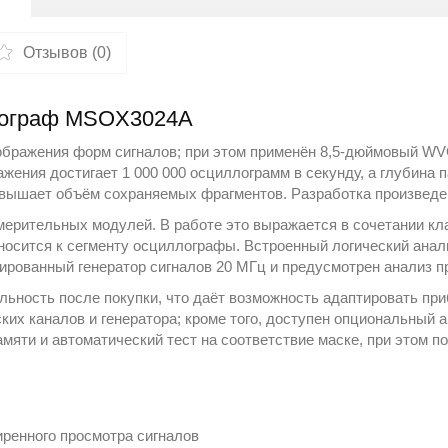
Отзывов (0)
ллограф MSOX3024A
тображения форм сигналов; при этом применён 8,5-дюймовый W
жения достигает 1 000 000 осциллограмм в секунду, а глубина 
овышает объём сохраняемых фрагментов. Разработка произвед
мерительных модулей. В работе это выражается в сочетании кл
носится к сегменту
осциллографы
. Встроенный логический ана
ированный генератор сигналов 20 МГц и предусмотрен анализ п
ьность после покупки, что даёт возможность адаптировать приб
их каналов и генератора; кроме того, доступен опциональный а
амяти и автоматический тест на соответствие маске, при этом
ренного просмотра сигналов