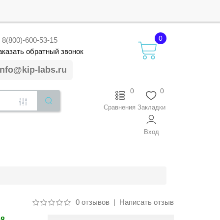
0
8(800)-600-53-15
аказать
обратный
звонок
info@kip-labs.ru
0
0
Сравнения
Закладки
Вход
0 отзывов
|
Написать отзыв
08