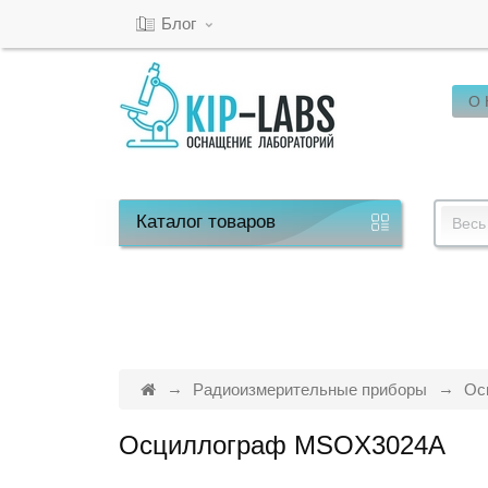
Блог
О
Кабинет
Обратный
звонок
Каталог
товаров
Весь
8(800)-600-
53-
15
Радиоизмерительные приборы
Ос
Осциллограф MSOX3024A
Режим
работы