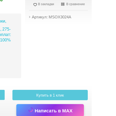
В закладки
В сравнение
Артикул: MSOX3024A
ки,
, 275-
плат:
 100%
Купить в 1 клик
Написать в MAX