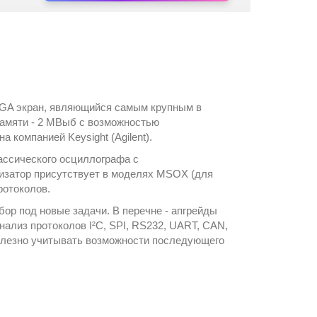
VGA экран, являющийся самым крупным в
памяти - 2 МВыб с возможностью
ена компанией
Keysight (Agilent)
.
ассического осциллографа с
лизатор присутствует в моделях MSOX (для
ротоколов.
ор под новые задачи. В перечне - апгрейды
нализ протоколов I²C, SPI, RS232, UART, CAN,
 полезно учитывать возможности последующего