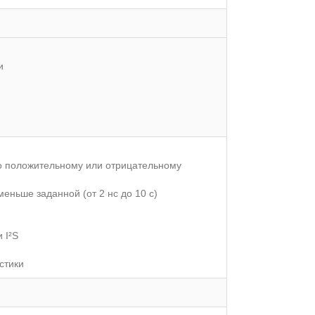
и
о положительному или отрицательному
меньше заданной (от 2 нс до 10 с)
 I²S
стики