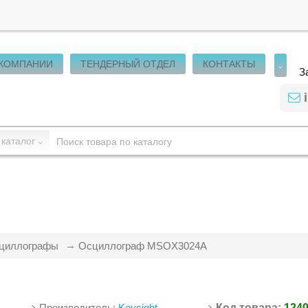
 КОМПАНИИ
ТЕНДЕРНЫЙ ОТДЕЛ
КОНТАКТЫ
З
 каталог
циллографы
Осциллограф MSOX3024A
Производитель:
Keysight
Код товара:
124