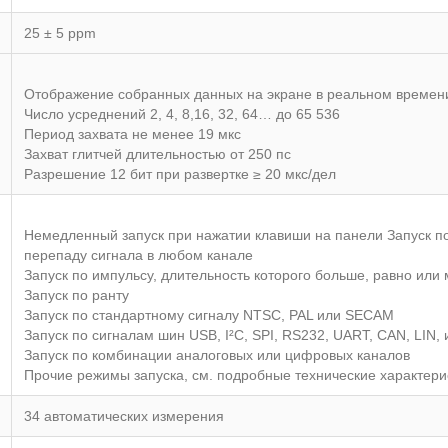
25 ± 5 ppm
Отображение собранных данных на экране в реальном времен
Число усреднений 2, 4, 8,16, 32, 64… до 65 536
Период захвата не менее 19 мкс
Захват глитчей длительностью от 250 пс
Разрешение 12 бит при развертке ≥ 20 мкс/дел
Немедленный запуск при нажатии клавиши на панели Запуск п
перепаду сигнала в любом канале
Запуск по импульсу, длительность которого больше, равно или 
Запуск по ранту
Запуск по стандартному сигналу NTSC, PAL или SECAM
Запуск по сигналам шин USB, I²C, SPI, RS232, UART, CAN, LIN, и
Запуск по комбинации аналоговых или цифровых каналов
Прочие режимы запуска, см. подробные технические характери
34 автоматических измерения