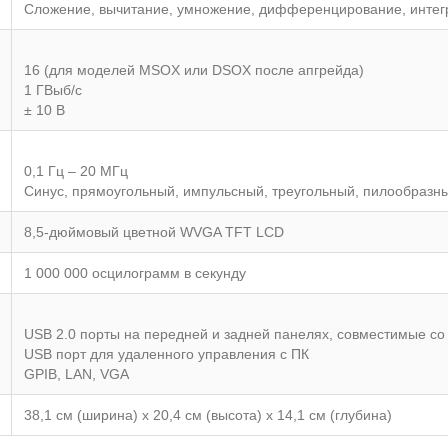
Сложение, вычитание, умножение, дифференцирование, интег
16 (для моделей MSOX или DSOX после апгрейда)
1 ГВыб/с
± 10 В
0,1 Гц – 20 МГц
Синус, прямоугольный, импульсный, треугольный, пилообразн
8,5-дюймовый цветной WVGA TFT LCD
1 000 000 осцилограмм в секунду
USB 2.0 порты на передней и задней панелях, совместимые с
USB порт для удаленного управления с ПК
GPIB, LAN, VGA
38,1 см (ширина) х 20,4 см (высота) х 14,1 см (глубина)