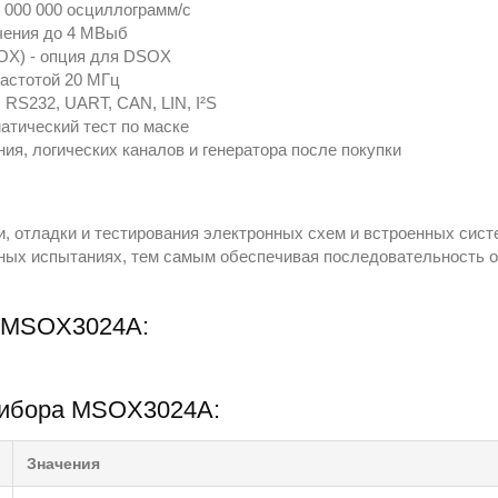
1 000 000 осциллограмм/с
чения до 4 МВыб
OX) - опция для DSOX
частотой 20 МГц
 RS232, UART, CAN, LIN, I²S
атический тест по маске
ия, логических каналов и генератора после покупки
, отладки и тестирования электронных схем и встроенных систе
нных испытаниях, тем самым обеспечивая последовательность о
я MSOX3024A:
прибора MSOX3024A:
Значения