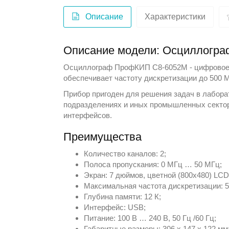
Описание
Характеристики
Описание модели: Осциллогр
Осциллограф
ПрофКИП
С8-6052М - цифровое 
обеспечивает частоту дискретизации до 500 М
Прибор пригоден для решения задач в лабора
подразделениях и иных промышленных сектор
интерфейсов.
Преимущества
Количество каналов: 2;
Полоса пропускания: 0 МГц … 50 МГц;
Экран: 7 дюймов, цветной (800х480) LCD
Максимальная частота дискретизации: 5
Глубина памяти: 12 К;
Интерфейс: USB;
Питание: 100 В … 240 В, 50 Гц /60 Гц;
Габаритные размеры: 306 х 147 х 122 мм