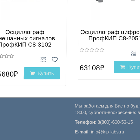
Осциллограф
Осциллограф цифро
мешанных сигналов
ПрофКИП С8-205
ПрофКИП С8-3102
63108₽
Купи
5680₽
Купить
Мы работаем для Вас по будн
18:00, суббота-воскресенье: 
Телефон
:
8(800)-600-53-15
E-mail
:
info@kip-labs.ru