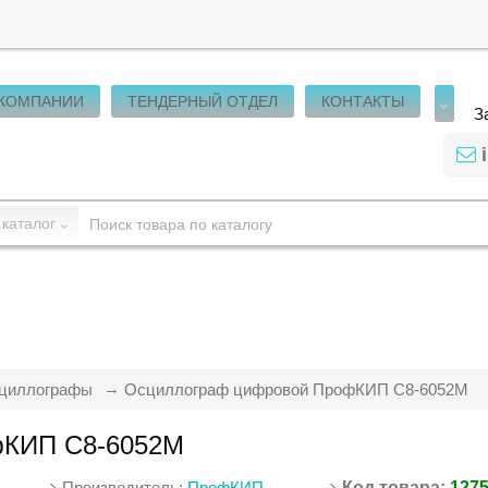
 КОМПАНИИ
ТЕНДЕРНЫЙ ОТДЕЛ
КОНТАКТЫ
З
 каталог
циллографы
Осциллограф цифровой ПрофКИП С8-6052М
фКИП С8-6052М
Производитель:
ПрофКИП
Код товара:
127