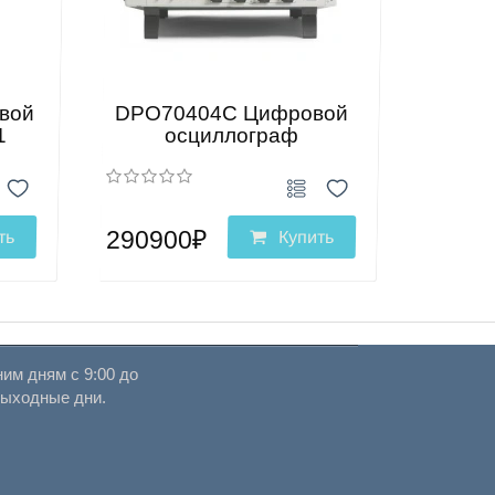
вой
DPO70404C Цифровой
1
осциллограф
290900₽
ть
Купить
им дням с 9:00 до
выходные дни.