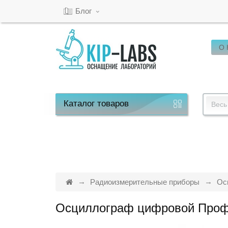
Блог
О
Кабинет
Обратный
звонок
Каталог
товаров
Весь
8(800)-600-
53-
15
Радиоизмерительные приборы
Ос
Осциллограф цифровой Про
Режим
работы