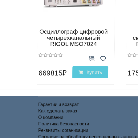
Осциллограф цифровой
четырехканальный
с
RIGOL MSO7024
669815₽
17
Купить
Гарантии и возврат
Как сделать заказ
О компании
Политика безопасности
Реквизиты организации
Согласие на обработку персональных данных