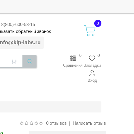
0
8(800)-600-53-15
аказать
обратный
звонок
info@kip-labs.ru
0
0
Сравнения
Закладки
Вход
0 отзывов
|
Написать отзыв
50