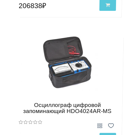
206838₽
Осциллограф цифровой
запоминающий HDO4024AR-MS