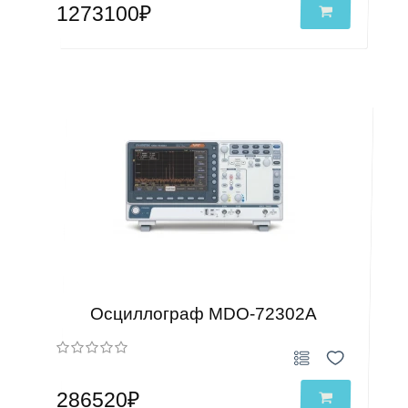
1273100₽
Осциллограф MDO-72302A
286520₽