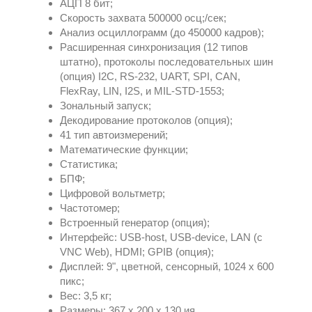
АЦП 8 бит;
Скорость захвата 500000 осц;/сек;
Анализ осциллограмм (до 450000 кадров);
Расширенная синхронизация (12 типов
штатно), протоколы последовательных шин
(опция) I2C, RS-232, UART, SPI, CAN,
FlexRay, LIN, I2S, и MIL-STD-1553;
Зональный запуск;
Декодирование протоколов (опция);
41 тип автоизмерений;
Математические функции;
Статистика;
БПФ;
Цифровой вольтметр;
Частотомер;
Встроенный генератор (опция);
Интерфейс: USB-host, USB-device, LAN (c
VNC Web), HDMI; GPIB (опция);
Дисплей: 9", цветной, сенсорный, 1024 х 600
пикс;
Вес: 3,5 кг;
Размеры: 367 x 200 x 130 ия.