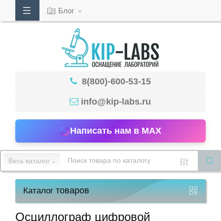
Блог
Кабинет
8(800)-600-53-15
Обратный
звонок
info@kip-labs.ru
Написать нам в MAX
8(800)-600-
53-
Весь каталог
15
товаров
Каталог
Режим
работы
Осциллограф цифровой