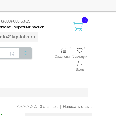
0
8(800)-600-53-15
аказать
обратный
звонок
info@kip-labs.ru
0
0
Сравнения
Закладки
Вход
0 отзывов
|
Написать отзыв
94