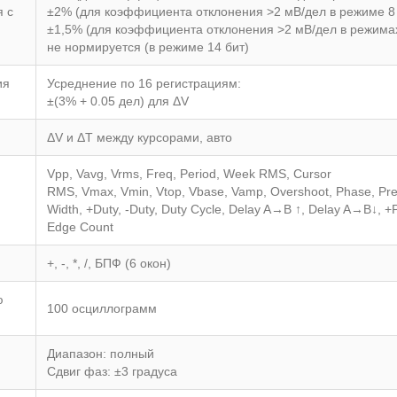
 с
±2% (для коэффициента отклонения >2 мВ/дел в режиме 8 
±1,5% (для коэффициента отклонения >2 мВ/дел в режимах
не нормируется (в режиме 14 бит)
ия
Усреднение по 16 регистрациям:
±(3% + 0.05 дел) для ΔV
ΔV и ΔT между курсорами, авто
Vpp, Vavg, Vrms, Freq, Period, Week RMS, Cursor
RMS, Vmax, Vmin, Vtop, Vbase, Vamp, Overshoot, Phase, Presh
Width, +Duty, -Duty, Duty Cycle, Delay A→B ↑, Delay A→B↓, +P
Edge Count
+, -, *, /, БПФ (6 окон)
ю
100 осциллограмм
Диапазон: полный
Сдвиг фаз: ±3 градуса