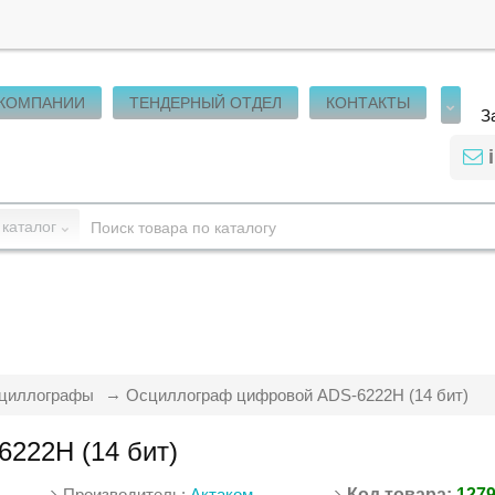
 КОМПАНИИ
ТЕНДЕРНЫЙ ОТДЕЛ
КОНТАКТЫ
З
 каталог
циллографы
Осциллограф цифровой ADS-6222H (14 бит)
222H (14 бит)
Производитель:
Актаком
Код товара:
127