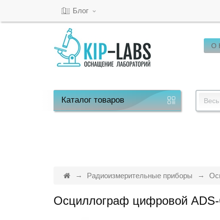
Блог
О
Кабинет
Обратный
звонок
Каталог
товаров
Весь
8(800)-600-
53-
15
Радиоизмерительные приборы
Ос
Осциллограф цифровой ADS-6
Режим
работы