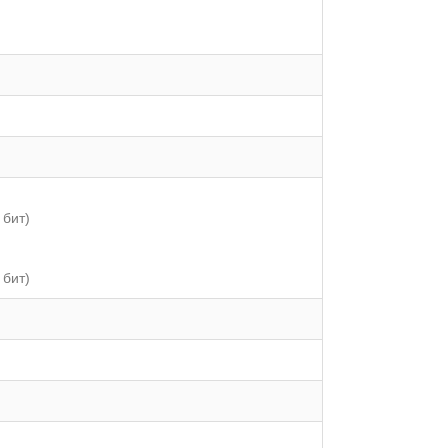
 бит)
 бит)