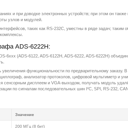
иях и при доводке электронных устройств; при этом он также 
оты узлов и модулей.
интерфейсов, таких как RS-232C, уместны в ряде задач; таким 
 комплексы.
рафа ADS-6222H:
-6ххх (ADS-6122, ADS-6122H, ADS-6222, ADS-6222H) объедин
ь.
 увеличения функциональности по предварительному заказу. В 
циллограф, анализатор протоколов, цифровой мультиметр и уни
 сенсорным дисплеем и VGA‑выходом, получать модуль удалённ
зации по сигналам последовательных шин I²C, SPI, RS-232, CAN
Значение
200 МГц (8 бит)