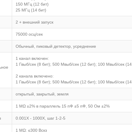
150 МГц (12 бит)
25 МГц (14 бит)
2 + внешний запуск
75000 осц/сек
Обычный, пиковый детектор, усреднение
1 канал включен:
1 Гвыб/сек (8 бит); 500 Мвыб/сек (12 бит); 100 Мвыб/сек (14
ьное
2 канала включено:
1 Гвыб/сек (8 бит); 500 Мвыб/сек (12 бит); 100 Мвыб/сек (14
открытый, закрытый, земля
1 MΩ ±2% в параллель 15 пФ ±5 пФ, 50 Ом ±2%
в
0.001X - 1000X, шаг 1-2-5
1 MΩ: ≤300 Вскз