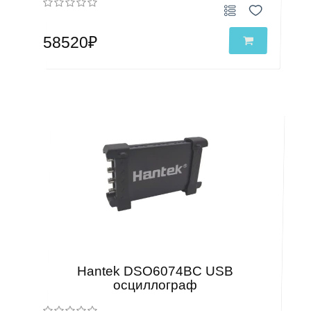
58520₽
Hantek DSO6074BC USB
осциллограф