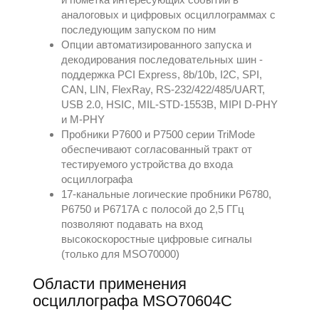
аналоговых и цифровых осциллограммах с
последующим запуском по ним
Опции автоматизированного запуска и
декодирования последовательных шин -
поддержка PCI Express, 8b/10b, I2C, SPI,
CAN, LIN, FlexRay, RS-232/422/485/UART,
USB 2.0, HSIC, MIL-STD-1553B, MIPI D-PHY
и M-PHY
Пробники P7600 и P7500 серии TriMode
обеспечивают согласованный тракт от
тестируемого устройства до входа
осциллографа
17-канальные логические пробники P6780,
P6750 и P6717А с полосой до 2,5 ГГц
позволяют подавать на вход
высокоскоростные цифровые сигналы
(только для MSO70000)
Области применения
осциллографа MSO70604C