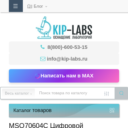
Блог
Кабинет
8(800)-600-53-15
Обратный
звонок
info@kip-labs.ru
Написать нам в MAX
8(800)-600-
53-
Весь каталог
15
товаров
Каталог
Режим
работы
MSO70604C Цифровой