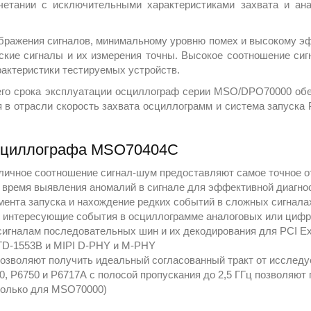
тании с исключительными характеристиками захвата и ана
ображения сигналов, минимальному уровню помех и высокому э
ские сигналы и их измерения точны. Высокое соотношение сиг
актеристики тестируемых устройств.
сего срока эксплуатации осциллограф серии MSO/DPO70000 о
 в отрасли скорость захвата осциллограмм и система запуска 
осциллографа MSO70404C
тличное соотношение сигнал-шум предоставляют самое точное 
е время выявления аномалий в сигнале для эффективной диагно
мента запуска и нахождение редких событий в сложных сигнала
ь интересующие события в осциллограмме аналоговых или цифро
игналам последовательных шин и их декодирования для PCI Expre
STD-1553B и MIPI D-PHY и M-PHY
позволяют получить идеальный согласованный тракт от исследу
0, P6750 и P6717А с полосой пропускания до 2,5 ГГц позволяют
только для MSO70000)