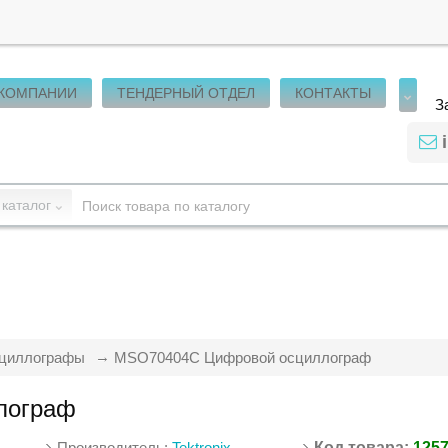
 КОМПАНИИ
ТЕНДЕРНЫЙ ОТДЕЛ
КОНТАКТЫ
З
 каталог
циллографы
MSO70404C Цифровой осциллограф
лограф
Производитель:
Tektronix
Код товара:
125