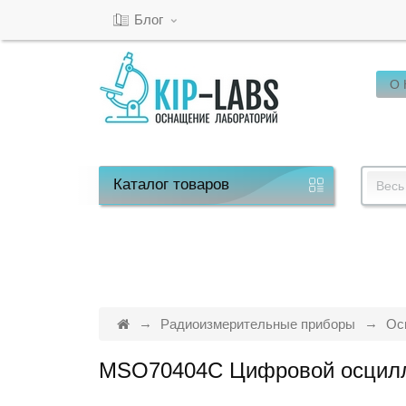
Блог
О
Кабинет
Обратный
звонок
Каталог
товаров
Весь
8(800)-600-
53-
15
Радиоизмерительные приборы
Ос
MSO70404C Цифровой осцил
Режим
работы