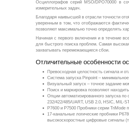
Осциллографов серий MSO/DPO70000 в соче
измерительных задач.
Благодаря наивысшей в отрасли точности от
уверенным в том, что отображаются фактиче
позволяют максимально точно определять хар
Начиная с первого включения и в течение в
для быстрого поиска проблем. Самая высокая
захватывать перемежающиеся сбои.
Отличительные особенности 
Превосходная целостность сигнала и о
Система запуска Pinpoint – минимально
Визуальный запуск – точное задание мо
Поиск и маркировка позволяют находит
Опции автоматизированного запуска по с
232/422/485/UART, USB 2.0, HSIC, MIL-
P7600 и P7500 Пробники серии TriMode 
17-канальные логические пробники P678
высокоскоростные цифровые сигналы (