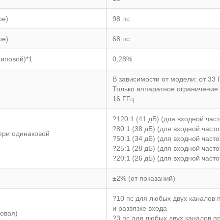
ое)
98 пс
ое)
68 пс
типовой)*1
0,28%
В зависимости от модели: от 33 
Только аппаратное ограничение 
16 ГГц
?120:1 (41 дБ) (для входной част
?80:1 (38 дБ) (для входной часто
при одинаковой
?50:1 (34 дБ) (для входной часто
?25:1 (28 дБ) (для входной част
?20:1 (26 дБ) (для входной часто
±2% (от показаний)
?10 пс для любых двух каналов 
и развязке входа
овая)
?3 пс для любых двух каналов п