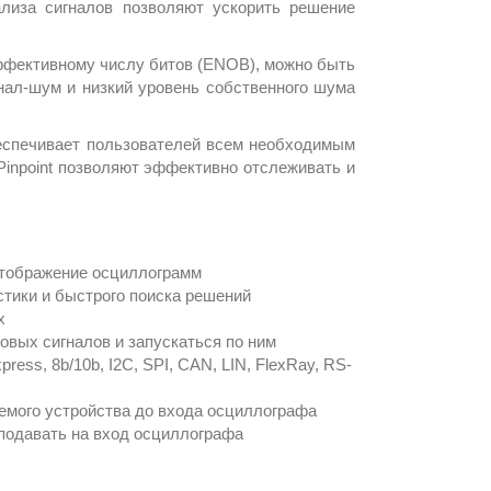
лиза сигналов позволяют ускорить решение
ффективному числу битов (ENOB), можно быть
нал-шум и низкий уровень собственного шума
беспечивает пользователей всем необходимым
Pinpoint позволяют эффективно отслеживать и
отображение осциллограмм
стики и быстрого поиска решений
х
вых сигналов и запускаться по ним
ss, 8b/10b, I2C, SPI, CAN, LIN, FlexRay, RS-
емого устройства до входа осциллографа
 подавать на вход осциллографа