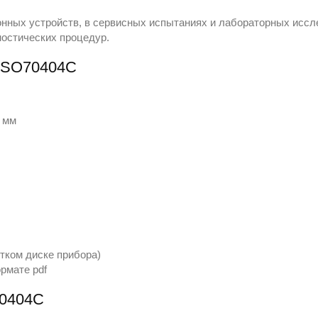
онных устройств, в сервисных испытаниях и лабораторных иссл
ностических процедур.
MSO70404C
2 мм
тком диске прибора)
рмате pdf
0404C