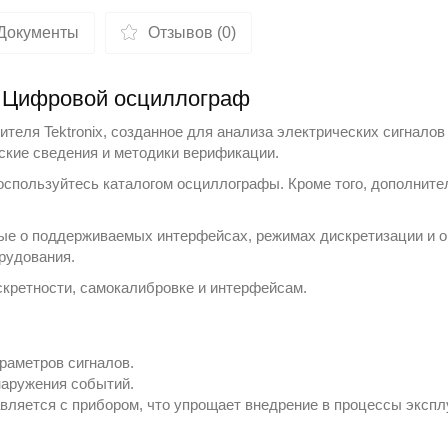
Документы
Отзывов (0)
 Цифровой осциллограф
дителя
Tektronix
, созданное для анализа электрических сигналов
ские сведения и методики верификации.
оспользуйтесь каталогом
осциллографы
. Кроме того, дополнит
ые о поддерживаемых интерфейсах, режимах дискретизации и о
рудования.
кретности, самокалибровке и интерфейсам.
раметров сигналов.
наружения событий.
вляется с прибором, что упрощает внедрение в процессы экспл