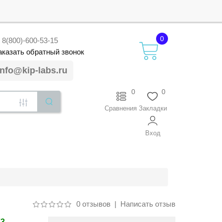
0
8(800)-600-53-15
аказать
обратный
звонок
info@kip-labs.ru
0
0
Сравнения
Закладки
Вход
0 отзывов
|
Написать отзыв
73