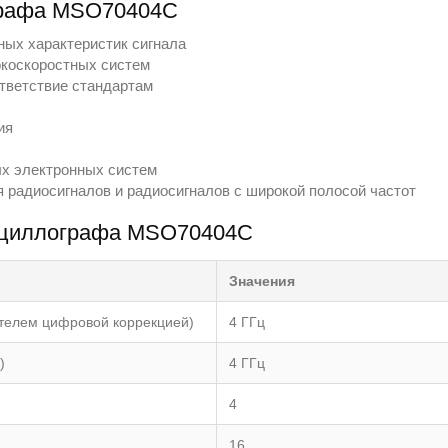
графа MSO70404C
ных характеристик сигнала
окоскоростных систем
тветствие стандартам
ия
х электронных систем
 радиосигналов и радиосигналов с широкой полосой частот
осциллографа MSO70404C
Значения
ателем цифровой коррекцией)
4 ГГц
)
4 ГГц
4
16