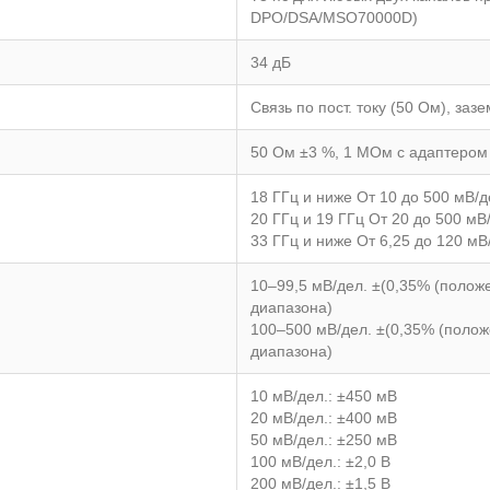
DPO/DSA/MSO70000D)
34 дБ
Связь по пост. току (50 Ом), заз
50 Ом ±3 %, 1 МОм с адаптеро
18 ГГц и ниже От 10 до 500 мВ/д
20 ГГц и 19 ГГц От 20 до 500 мВ
33 ГГц и ниже От 6,25 до 120 мВ
10–99,5 мВ/дел. ±(0,35% (полож
диапазона)
100–500 мВ/дел. ±(0,35% (полож
диапазона)
10 мВ/дел.: ±450 мВ
20 мВ/дел.: ±400 мВ
50 мВ/дел.: ±250 мВ
100 мВ/дел.: ±2,0 В
200 мВ/дел.: ±1,5 В