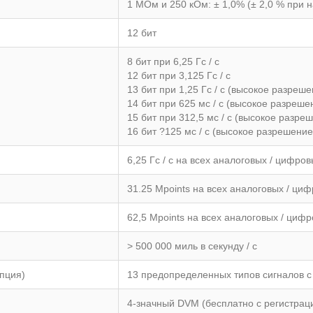
1 МОм и 250 кОм: ± 1,0% (± 2,0 % при на
12 бит
8 бит при 6,25 Гс / с
12 бит при 3,125 Гс / с
13 бит при 1,25 Гс / с (высокое разреше
14 бит при 625 мс / с (высокое разреше
15 бит при 312,5 мс / с (высокое разре
16 бит ?125 мс / с (высокое разрешение
6,25 Гс / с на всех аналоговых / цифро
31.25 Mpoints на всех аналоговых / ци
62,5 Mpoints на всех аналоговых / циф
> 500 000 миль в секунду / с
пция)
13 предопределенных типов сигналов с
4-значный DVM (бесплатно с регистрац