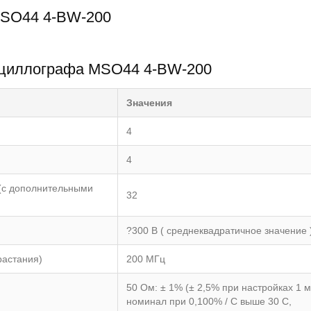
MSO44 4-BW-200
осциллографа MSO44 4-BW-200
Значения
4
4
(с дополнительными
32
?300 В ( среднеквадратичное значение 
растания)
200 МГц
50 Ом: ± 1% (± 2,5% при настройках 1 м
номинал при 0,100% / C выше 30 С,