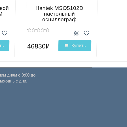
вой
Hantek MSO5102D
M
настольный
осциллограф
46830₽
ть
Купить
им дням с 9:00 до
выходные дни.