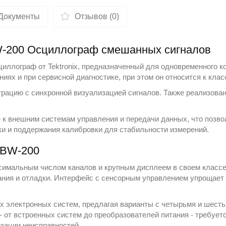
Документы
Отзывов (0)
-200 Осциллограф смешанных сигналов
циллограф от
Tektronix
, предназначенный для одновременного к
ях и при сервисной диагностике, при этом он относится к кла
рацию с синхронной визуализацией сигналов. Также реализован
к внешним системам управления и передачи данных, что позвол
и и поддержания калибровки для стабильности измерений.
-BW-200
симальным числом каналов и крупным дисплеем в своем классе
ания и отладки. Интерфейс с сенсорным управлением упрощает 
х электронных систем, предлагая варианты с четырьмя и шест
 - от встроенных систем до преобразователей питания - требуе
изации неисправностей.