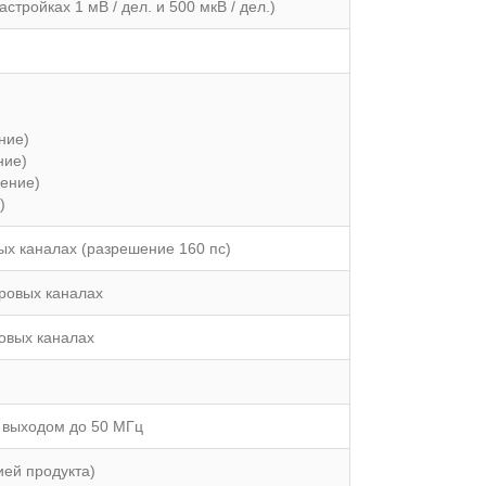
стройках 1 мВ / дел. и 500 мкВ / дел.)
ние)
ние)
шение)
)
вых каналах (разрешение 160 пс)
фровых каналах
ровых каналах
 выходом до 50 МГц
ией продукта)