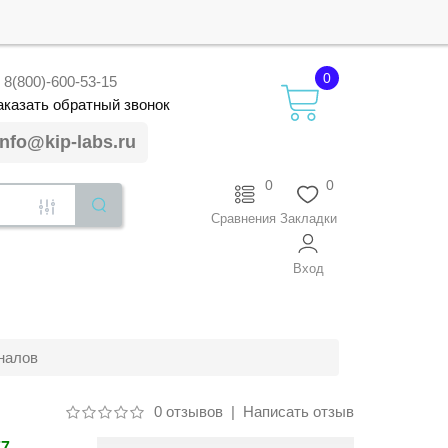
0
8(800)-600-53-15
аказать
обратный
звонок
info@kip-labs.ru
0
0
Сравнения
Закладки
Вход
налов
0 отзывов
|
Написать отзыв
77