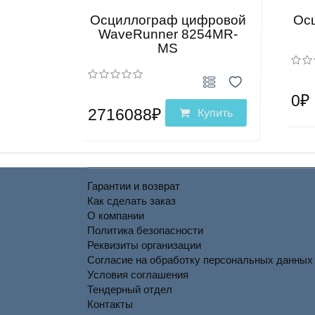
Осциллограф цифровой
Ос
WaveRunner 8254MR-
MS
0₽
2716088₽
Купить
Гарантии и возврат
Как сделать заказ
О компании
Политика безопасности
Реквизиты организации
Согласие на обработку персональных данных
Условия соглашения
Тендерный отдел
Контакты