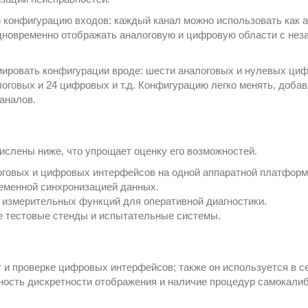
 конфигурацию входов: каждый канал можно использовать как а
дновременно отображать аналоговую и цифровую области с нез
ировать конфигурации вроде: шести аналоговых и нулевых циф
оговых и 24 цифровых и т.д. Конфигурацию легко менять, доба
аналов.
слены ниже, что упрощает оценку его возможностей.
оговых и цифровых интерфейсов на одной аппаратной платформ
ременной синхронизацией данных.
 измерительных функций для оперативной диагностики.
е тестовые стенды и испытательные системы.
 и проверке цифровых интерфейсов; также он используется в 
ность дискретности отображения и наличие процедур самокали