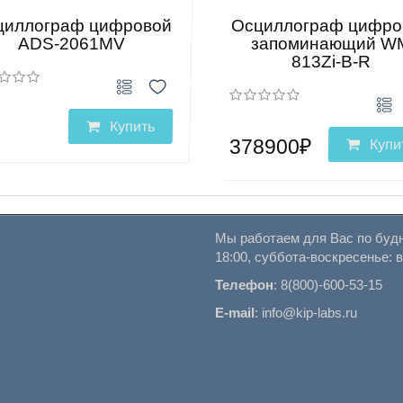
циллограф цифровой
Осциллограф цифро
ADS-2061MV
запоминающий W
813Zi-B-R
Купить
378900₽
Купи
Мы работаем для Вас по будн
18:00, суббота-воскресенье: 
Телефон
:
8(800)-600-53-15
E-mail
:
info@kip-labs.ru