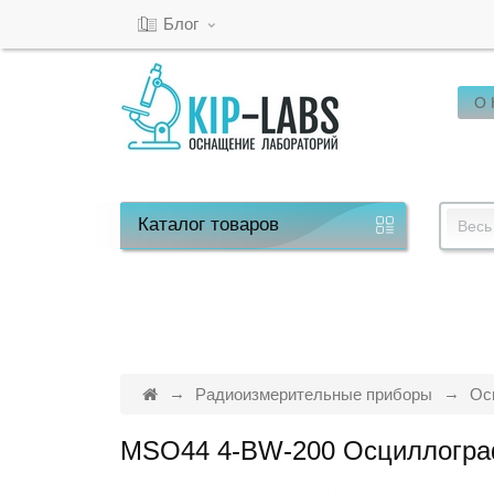
Блог
О
Кабинет
Обратный
звонок
Каталог
товаров
Весь
8(800)-600-
53-
15
Радиоизмерительные приборы
Ос
MSO44 4-BW-200 Осциллогра
Режим
работы