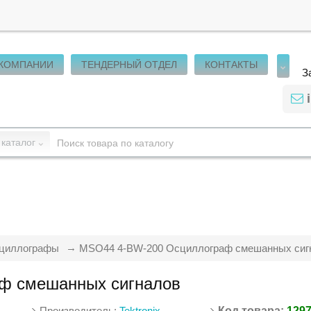
 КОМПАНИИ
ТЕНДЕРНЫЙ ОТДЕЛ
КОНТАКТЫ
З
 каталог
циллографы
MSO44 4-BW-200 Осциллограф смешанных сиг
ф смешанных сигналов
Производитель:
Tektronix
Код товара:
129