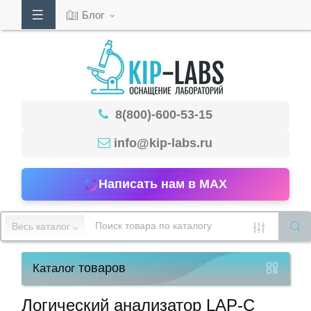
Блог
Кабинет
8(800)-600-53-15
Обратный
звонок
info@kip-labs.ru
Написать нам в MAX
8(800)-600-
53-
Весь каталог
15
товаров
Каталог
Режим
работы
Логический анализатор LAP-C