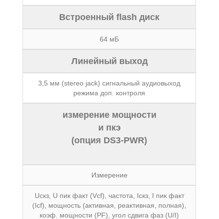
Встроенный flash диск
64 мБ
Линейный выход
3,5 мм (stereo jack) сигнальный аудиовыход
режима доп. контроля
измерение мощности
и пкэ
(опция DS3-PWR)
Измерение
Uскз, U пик факт (Vcf), частота, Iскз, I пик факт
(Icf), мощность (активная, реактивная, полная),
коэф. мощности (PF), угол сдвига фаз (U/I)