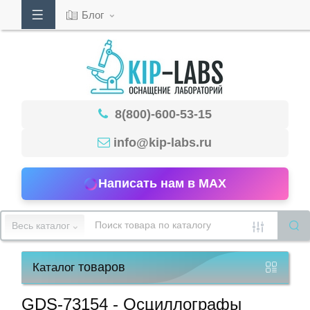
Блог
Кабинет
8(800)-600-53-15
Обратный
звонок
info@kip-labs.ru
Написать нам в MAX
8(800)-600-
53-
Весь каталог
15
товаров
Каталог
Режим
работы
GDS-73154 - Осциллографы