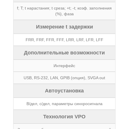
f; T; t нарастания; t среза; +t; -t; коэф. заполнения
(%), фаза
Измерение t задержки
FRR, FRF, FFR, FFF, LRR, LRF, LFR, LFF
Дополнительные возможности
Интерфейс
USB, RS-232, LAN, GPIB (опция), SVGA out
Автоустановка
В/дел, с/дел, параметры синхросигнала
Технология VPO