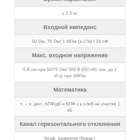
≤ 2,3 нс
Входной импеданс
50 Ом, 75 Ом/ 1 МОм (± 2 %) / 16 пФ
Макс. входное напряжение
5 В скз при 50/75 Ом/ 300 В (DC+AС пик, до 1
кГц) при 1МОм
Математика
+, -, х, дел.; БПФ/дБ и БПФ с.к.з./мВ на участке 1
кБ
Канал горизонтального отклонения
Коэф. развертки (Кразв.)