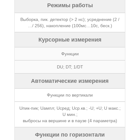
Режимы работы
Выборка, пик. детектор (> 2 нс); усреднение (2 /
…/ 256), накопление (100мс…10с, беск.)
Курсорные измерения
Функции
DU; DT; 1/DT
Автоматические измерения
Функции по вертикали
Uпик-пик; Uампл; Uсред; Uср.кв.; -U; +U; U макс.;
U мин.;
выбросы на вершине и в паузе (4 параметра)
Функции по горизонтали