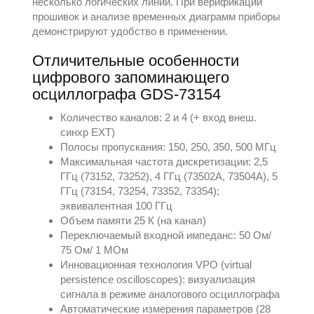
несколько логических линий. При верификации
прошивок и анализе временных диаграмм приборы
демонстрируют удобство в применении.
Отличительные особенности
цифрового запоминающего
осциллографа GDS-73154
Количество каналов: 2 и 4 (+ вход внеш.
синхр EXT)
Полосы пропускания: 150, 250, 350, 500 МГц
Максимальная частота дискретизации: 2,5
ГГц (73152, 73252), 4 ГГц (73502A, 73504A), 5
ГГц (73154, 73254, 73352, 73354);
эквивалентная 100 ГГц
Объем памяти 25 К (на канал)
Переключаемый входной импеданс: 50 Ом/
75 Ом/ 1 МОм
Инновационная технология VPO (virtual
persistence oscilloscopes): визуализация
сигнала в режиме аналогового осциллографа
Автоматические измерения параметров (28