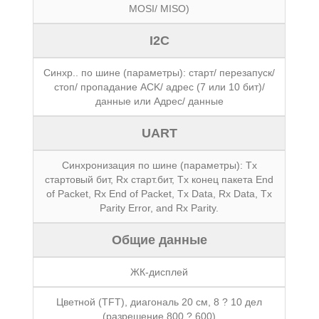
MOSI/ MISO)
I2C
Синхр.. по шине (параметры): старт/ перезапуск/
стоп/ пропадание ACK/ адрес (7 или 10 бит)/
данные или Адрес/ данные
UART
Синхронизация по шине (параметры): Tx
стартовый бит, Rx старт.бит, Tx конец пакета End
of Packet, Rx End of Packet, Tx Data, Rx Data, Tx
Parity Error, and Rx Parity.
Общие данные
ЖК-дисплей
Цветной (TFT), диагональ 20 см, 8 ? 10 дел
(разрешение 800 ? 600)