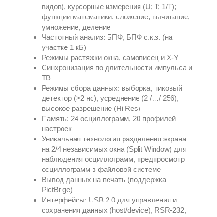
видов), курсорные измерения (U; T; 1/T);
функции математики: сложение, вычитание,
умножение, деление
Частотный анализ: БПФ, БПФ с.к.з. (на
участке 1 кБ)
Режимы растяжки окна, самописец и X-Y
Синхронизация по длительности импульса и
ТВ
Режимы сбора данных: выборка, пиковый
детектор (>2 нс), усреднение (2 /…/ 256),
высокое разрешение (Hi Res)
Память: 24 осциллограмм, 20 профилей
настроек
Уникальная технология разделения экрана
на 2/4 независимых окна (Split Window) для
наблюдения осциллограмм, предпросмотр
осциллограмм в файловой системе
Вывод данных на печать (поддержка
PictBrige)
Интерфейсы: USB 2.0 для управления и
сохранения данных (host/device), RSR-232,