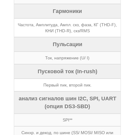
Гармоники
Частота, Амплитуда, Ампл. скз, фаза, КГ (THD-F),
КНИ (THD-R), скз/RMS
Пульсации
Ток, напряжение (U/ I)
Пусковой ток (In-rush)
Первый пик, второй пик.
анализ сигналов шин I2C, SPI, UART
(опция DS3-SBD)
SPI**
Синхр. и декод. по шине (SS/ MOSI/ MISO или