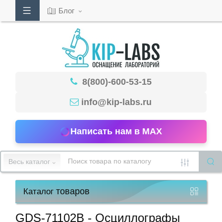
Блог
Кабинет
8(800)-600-53-15
Обратный
звонок
info@kip-labs.ru
Написать нам в MAX
8(800)-600-
53-
Весь каталог
15
товаров
Каталог
Режим
работы
GDS-71102B - Осциллографы