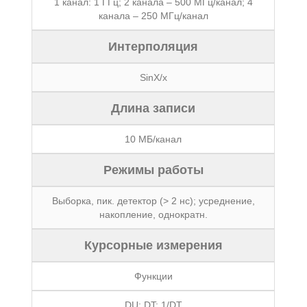
1 канал: 1 ГГц; 2 канала – 500 МГц/канал; 4
канала – 250 МГц/канал
Интерполяция
SinX/x
Длина записи
10 МБ/канал
Режимы работы
Выборка, пик. детектор (> 2 нс); усреднение,
накопление, однократн.
Курсорные измерения
Функции
DU; DT; 1/DT