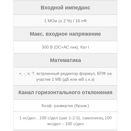
Входной импеданс
1 МОм (± 2 %) / 16 пФ
Макс. входное напряжение
300 В (DC+AС пик), Кат I
Математика
+, -, х; ?, встроенный редактор формул, БПФ на
участке 1 МБ (дБ или мВ с.к.з)
Канал горизонтального отклонения
Коэф. развертки (Кразв.)
1 нс/дел…100 с/дел (шаг 1-2-5), самописец 100
мс/дел – 100 с/дел