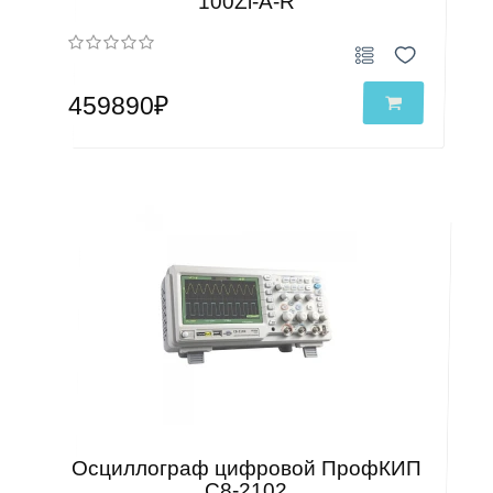
100Zi-A-R
459890₽
Осциллограф цифровой ПрофКИП
С8-2102