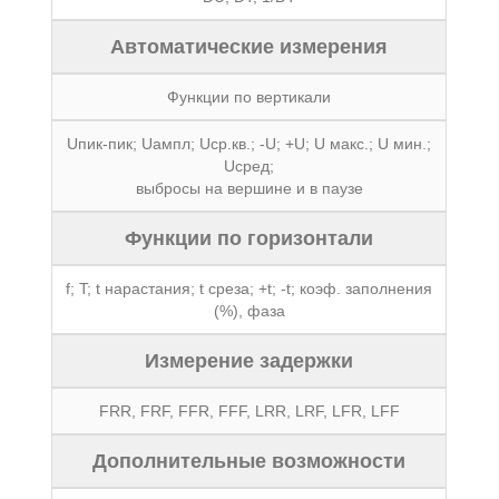
Автоматические измерения
Функции по вертикали
Uпик-пик; Uампл; Uср.кв.; -U; +U; U макс.; U мин.;
Uсред;
выбросы на вершине и в паузе
Функции по горизонтали
f; T; t нарастания; t среза; +t; -t; коэф. заполнения
(%), фаза
Измерение задержки
FRR, FRF, FFR, FFF, LRR, LRF, LFR, LFF
Дополнительные возможности