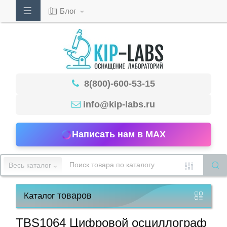
Блог
Кабинет
8(800)-600-53-15
Обратный
звонок
info@kip-labs.ru
Написать нам в MAX
8(800)-600-
53-
Весь каталог
15
товаров
Каталог
Режим
работы
TBS1064 Цифровой осциллограф