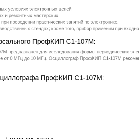
ных условиях электронных цепей.
ых и ремонтных мастерских.
при проведении практических занятий по электронике.
изводственных стендах; кроме того, прибор применим при входн
рсального ПрофКИП С1-107М:
М предназначен для исследования формы периодических элект
не от 0 МГц до 10 МГц. Осциллограф ПрофКИП С1-107М рекоме
сциллографа ПрофКИП С1-107М: