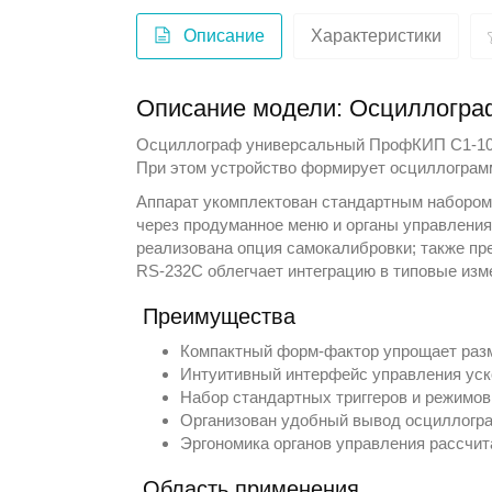
Описание
Характеристики
Описание модели: Осциллогр
Осциллограф универсальный
ПрофКИП
С1-10
При этом устройство формирует осциллограм
Аппарат укомплектован стандартным набором 
через продуманное меню и органы управления
реализована опция самокалибровки; также пр
RS-232C облегчает интеграцию в типовые из
Преимущества
Компактный форм‑фактор упрощает разм
Интуитивный интерфейс управления уск
Набор стандартных триггеров и режимо
Организован удобный вывод осциллогра
Эргономика органов управления рассчита
Область применения