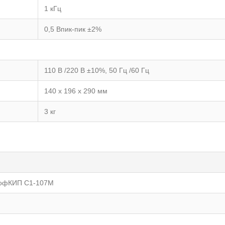
1 кГц
0,5 Впик-пик ±2%
110 В /220 В ±10%, 50 Гц /60 Гц
140 х 196 х 290 мм
3 кг
рофКИП С1-107М