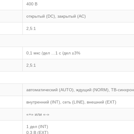
400 В
открытый (DC), закрытый (АС)
2,5:1
0,1 мкс /дел …1 с /дел ±3%
2,5:1
автоматический (AUTO), ждущий (NORM), ТВ-синхрон
внутренний (INT), сеть (LINE), внешний (EXT)
«+» или «-»
1 дел (INT)
0,3 В (EXT)