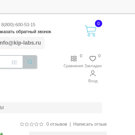
0
8(800)-600-53-15
аказать
обратный
звонок
info@kip-labs.ru
0
0
Сравнения
Закладки
Вход
7М
0 отзывов
|
Написать отзыв
16