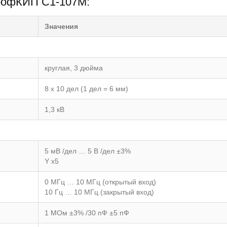
ПрофКИП С1-107М:
Значения
круглая, 3 дюйма
8 х 10 дел (1 дел = 6 мм)
1,3 кВ
5 мВ /дел … 5 В /дел ±3%
Y х5
0 МГц … 10 МГц (открытый вход)
10 Гц … 10 МГц (закрытый вход)
1 МОм ±3% /30 пФ ±5 пФ