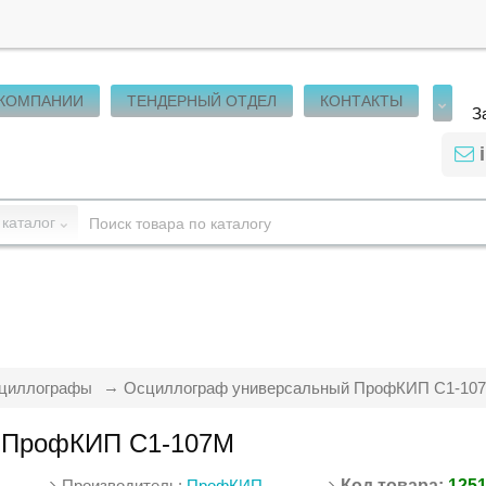
 КОМПАНИИ
ТЕНДЕРНЫЙ ОТДЕЛ
КОНТАКТЫ
З
 каталог
циллографы
Осциллограф универсальный ПрофКИП С1-10
 ПрофКИП С1-107М
Производитель:
ПрофКИП
Код товара:
125