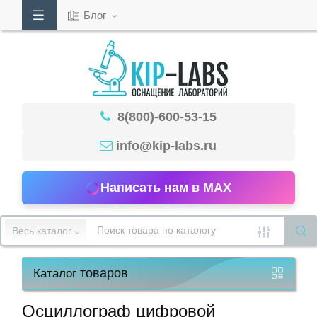
Блог
Кабинет
8(800)-600-53-15
Обратный
звонок
info@kip-labs.ru
Написать нам в MAX
8(800)-600-
53-
Весь каталог
15
товаров
Каталог
Режим
работы
Осциллограф цифровой