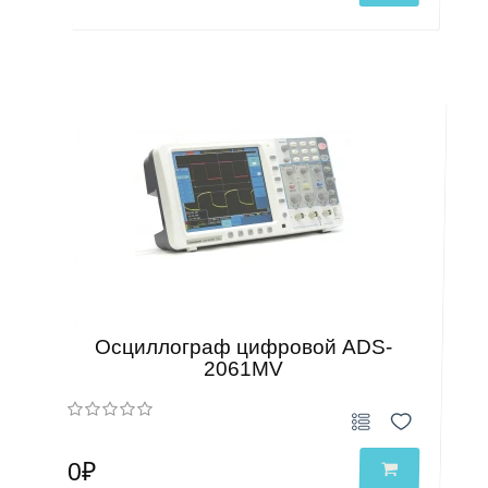
Осциллограф цифровой ADS-
2061MV
0₽