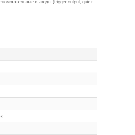
могательные выводы (trigger output, quick
ек