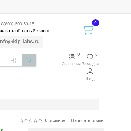
0
8(800)-600-53-15
аказать
обратный
звонок
info@kip-labs.ru
0
0
Сравнения
Закладки
Вход
0 отзывов
|
Написать отзыв
38