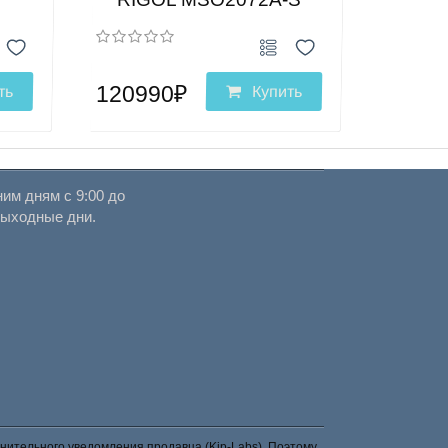
120990₽
ть
Купить
им дням с 9:00 до
выходные дни.
нительного уведомления продавца (Kip-Labs). Поэтому