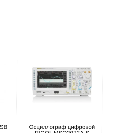
USB
Осциллограф цифровой
RIGOL MSO2072A-S