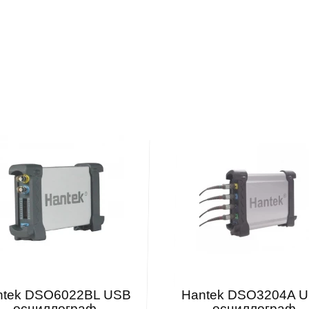
ntek DSO6022BL USB
Hantek DSO3204A 
осциллограф
осциллограф