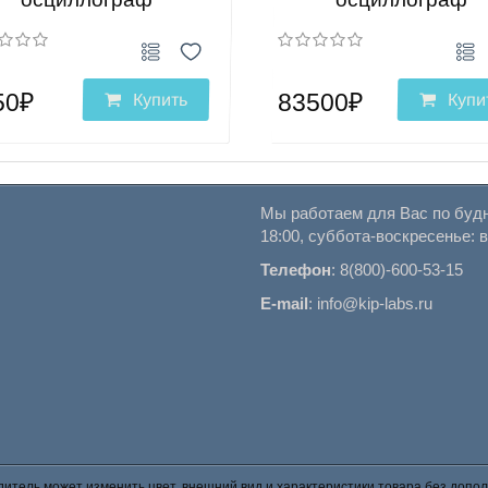
50₽
83500₽
Купить
Купи
Мы работаем для Вас по будн
18:00, суббота-воскресенье: 
Телефон
:
8(800)-600-53-15
E-mail
:
info@kip-labs.ru
итель может изменить цвет, внешний вид и характеристики товара без допол