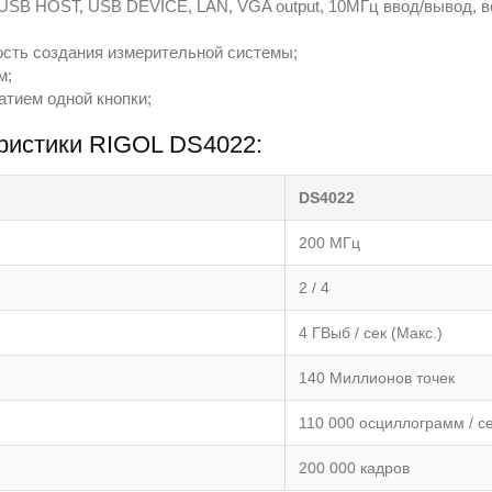
SB HOST, USB DEVICE, LAN, VGA output, 10МГц ввод/вывод, вспо
ость создания измерительной системы;
м;
тием одной кнопки;
ристики RIGOL DS4022:
DS4022
200 МГц
2 / 4
4 ГВыб / сек (Макс.)
140 Миллионов точек
110 000 осциллограмм / с
200 000 кадров