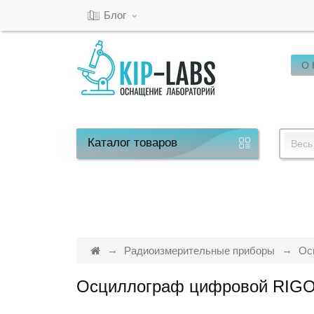
Блог
О
Кабинет
Обратный
звонок
Каталог
товаров
Весь
8(800)-600-
53-
15
Радиоизмерительные приборы
Ос
Осциллограф цифровой RIGO
Режим
работы