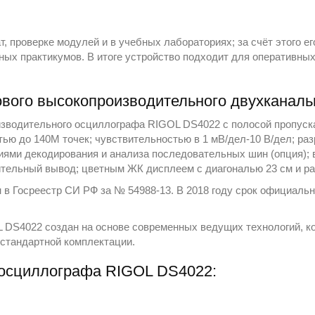
, проверке модулей и в учебных лабораториях; за счёт этого 
ных практикумов. В итоге устройство подходит для оперативных
вого высокопроизводительного двухканаль
изводительного осциллографа RIGOL DS4022 с полосой пропуск
тью до 140М точек; чувствительностью в 1 мВ/дел-10 В/дел; р
иями декодирования и анализа последовательных шин (опция);
ительный вывод; цветным ЖК дисплеем с диагональю 23 см и ра
в Госреестр СИ РФ за № 54988-13. В 2018 году срок официаль
DS4022 создан на основе современных ведущих технологий, к
 стандартной комплектации.
осциллографа RIGOL DS4022: