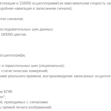
етизации и 110000 осциллограмм/сек максимальная скорость за
(удобная навигация в записанном сигнале);
тке сигналов;
последовательных шин данных;
 160000 цветов;
;
 осциллографа;
 и параллельных шин (опционально);
 статистических измерений;
жиме реального времени, воспроизведение записанных осциллог
ве БПФ;
ен";
й, проводимых с сигналами;
ь прямой печати изображений;