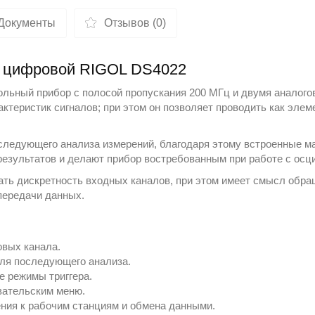
Документы
Отзывов (0)
ф цифровой RIGOL DS4022
ольный прибор с полосой пропускания 200 МГц и двумя аналого
теристик сигналов; при этом он позволяет проводить как элеме
следующего анализа измерений, благодаря этому встроенные м
результатов и делают прибор востребованным при работе с
осц
ть дискретность входных каналов, при этом имеет смысл обра
передачи данных.
овых канала.
для последующего анализа.
е режимы триггера.
вательским меню.
ия к рабочим станциям и обмена данными.