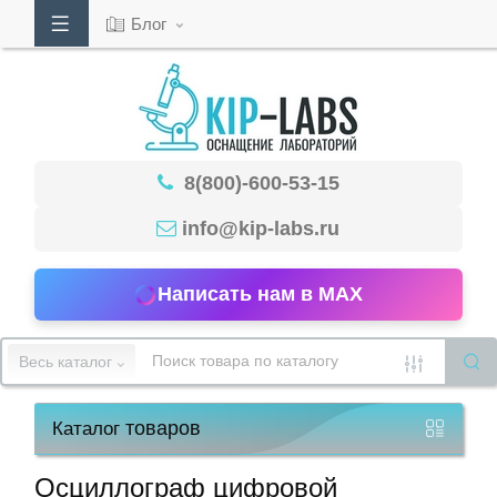
Блог
Кабинет
8(800)-600-53-15
Обратный
звонок
info@kip-labs.ru
Написать нам в MAX
8(800)-600-
53-
Весь каталог
15
товаров
Каталог
Режим
работы
Осциллограф цифровой