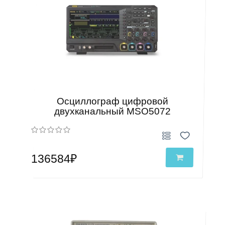
Осциллограф цифровой
двухканальный MSO5072
136584₽