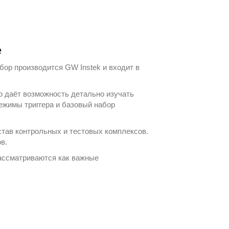
е
ибор производится
GW Instek
и входит в
о даёт возможность детально изучать
ежимы триггера и базовый набор
став контрольных и тестовых комплексов.
в.
рассматриваются как важные