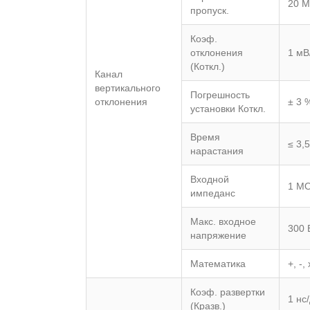
20 
пропуск.
Коэф.
отклонения
1 мВ
(Коткл.)
Канал
вертикального
Погрешность
отклонения
± 3 
установки Коткл.
Время
≤ 3,5
нарастания
Входной
1 МО
импеданс
Макс. входное
300 
напряжение
Математика
+, -
Коэф. развертки
1 нс
(Кразв.)