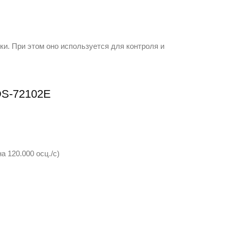
и. При этом оно используется для контроля и
DS-72102E
 120.000 осц./с)