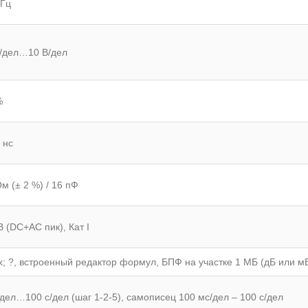
МГц
/дел…10 В/дел
%
 нс
м (± 2 %) / 16 пФ
В (DC+AС пик), Кат I
, х; ?, встроенный редактор формул, БПФ на участке 1 МБ (дБ или мВ 
/дел…100 с/дел (шаг 1-2-5), самописец 100 мс/дел – 100 с/дел