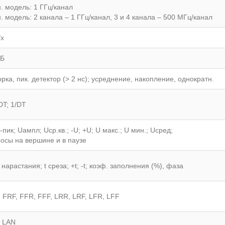
н. модель: 1 ГГц/канал
н. модель: 2 канала – 1 ГГц/канал, 3 и 4 канала – 500 МГц/канал
/x
МБ
рка, пик. детектор (> 2 нс); усреднение, накопление, однократн.
DT; 1/DT
-пик; Uампл; Uср.кв.; -U; +U; U макс.; U мин.; Uсред;
осы на вершине и в паузе
 t нарастания; t среза; +t; -t; коэф. заполнения (%), фаза
 FRF, FFR, FFF, LRR, LRF, LFR, LFF
 LAN