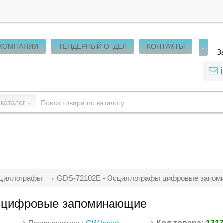
 КОМПАНИИ
ТЕНДЕРНЫЙ ОТДЕЛ
КОНТАКТЫ
З
 каталог
циллографы
GDS-72102E - Осциллографы цифровые запом
 цифровые запоминающие
Производитель:
GW Instek
Код товара:
131