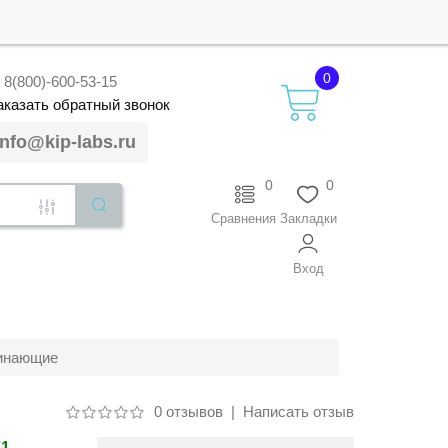
0
8(800)-600-53-15
аказать
обратный
звонок
info@kip-labs.ru
0
0
Сравнения
Закладки
Вход
инающие
0 отзывов
|
Написать отзыв
71