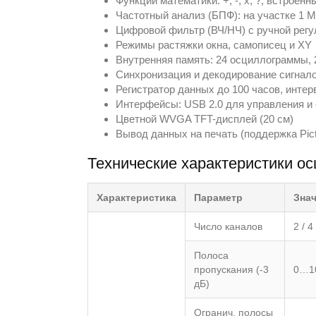
Функции математики: +, -, x, ?, встроен
Частотный анализ (БПФ): на участке 1 М
Цифровой фильтр (ВЧ/НЧ) с ручной регу
Режимы растяжки окна, самописец и XY
Внутренняя память: 24 осциллограммы, 
Синхронизация и декодирование сигналов
Регистратор данных до 100 часов, интерв
Интерфейсы: USB 2.0 для управления и
Цветной WVGA TFT-дисплей (20 см)
Вывод данных на печать (поддержка Pict
Технические характеристики 
Характеристика
Параметр
Зна
Число каналов
2 / 4
Полоса
пропускания (-3
0…1
дБ)
Огранич. полосы