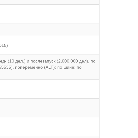
D15)
- (10 дел.) и послезапуск (2,000,000 дел), по
65535), попеременно (ALT); по шине; по