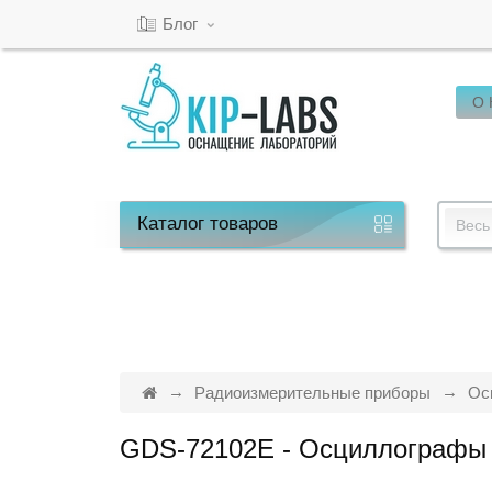
Блог
О
Кабинет
Обратный
звонок
Каталог
товаров
Весь
8(800)-600-
53-
15
Радиоизмерительные приборы
Ос
GDS-72102E - Осциллографы
Режим
работы