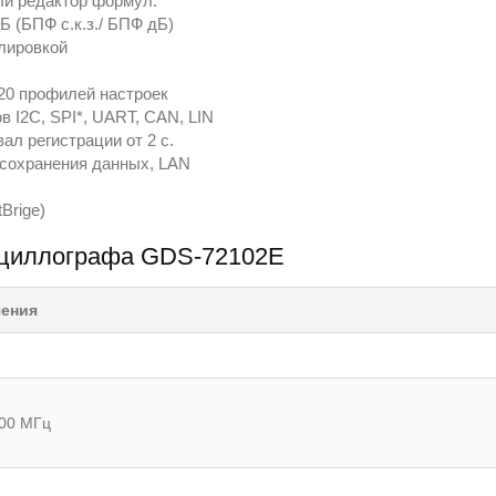
ный редактор формул.
Б (БПФ с.к.з./ БПФ дБ)
лировкой
20 профилей настроек
 I2C, SPI*, UART, CAN, LIN
ал регистрации от 2 с.
 сохранения данных, LAN
Brige)
осциллографа GDS-72102E
чения
00 МГц