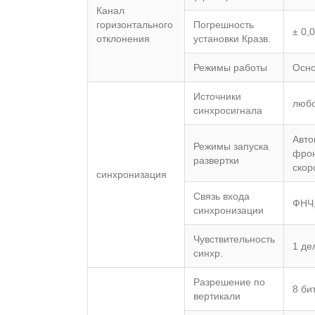
Канал
горизонтального
Погрешность
± 0,
отклонения
установки Кразв.
Режимы работы
Осно
Источники
любо
синхросигнала
Авто
Режимы запуска
фрон
развертки
скор
синхронизация
Связь входа
ФНЧ,
синхронизации
Чувствительность
1 де
синхр.
Разрешение по
8 би
вертикали