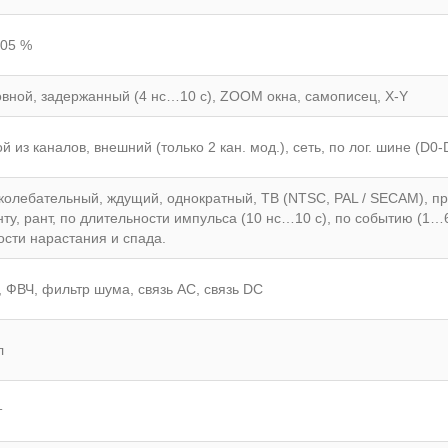
005 %
вной, задержанный (4 нс…10 с), ZOOM окна, самописец, X-Y
й из каналов, внешний (только 2 кан. мод.), сеть, по лог. шине (D0-
колебательный, ждущий, однократный, ТВ (NTSC, PAL / SECAM), пред
ту, рант, по длительности импульса (10 нс…10 с), по событию (1…
ости нарастания и спада.
 ФВЧ, фильтр шума, связь АС, связь DC
л
т