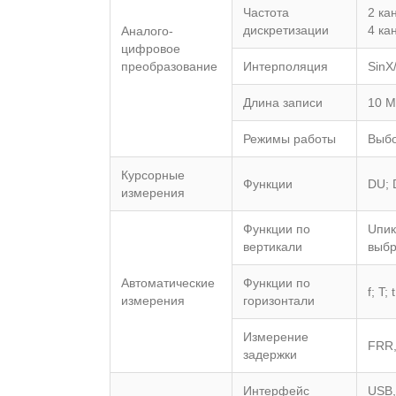
Частота
2 ка
дискретизации
4 ка
Аналого-
цифровое
преобразование
Интерполяция
SinX
Длина записи
10 
Режимы работы
Выбо
Курсорные
Функции
DU; 
измерения
Функции по
Uпик
вертикали
выбр
Автоматические
Функции по
f; T;
измерения
горизонтали
Измерение
FRR,
задержки
Интерфейс
USB,