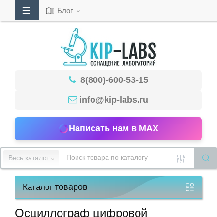
Блог
Кабинет
8(800)-600-53-15
Обратный
звонок
info@kip-labs.ru
Написать нам в MAX
8(800)-600-
53-
Весь каталог
15
товаров
Каталог
Режим
работы
Осциллограф цифровой