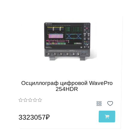
Осциллограф цифровой WavePro
254HDR
3323057₽