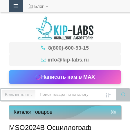
Блог
Кабинет
8(800)-600-53-15
Обратный
звонок
info@kip-labs.ru
Написать нам в MAX
8(800)-600-
53-
Весь каталог
15
товаров
Каталог
Режим
работы
MSO2024B Осциллограф