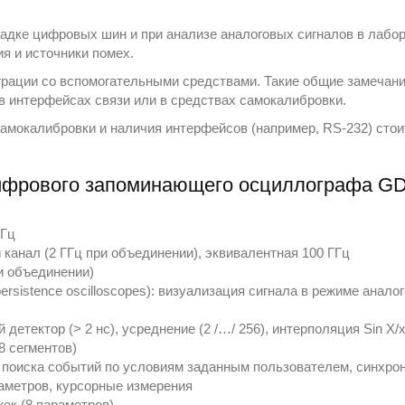
дке цифровых шин и при анализе аналоговых сигналов в лабор
я и источники помех.
грации со вспомогательными средствами. Такие общие замечан
в интерфейсах связи или в средствах самокалибровки.
самокалибровки и наличия интерфейсов (например, RS-232) сто
ифрового запоминающего осциллографа G
МГц
 канал (2 ГГц при объединении), эквивалентная 100 ГГц
и объединении)
persistence oscilloscopes): визуализация сигнала в режиме анал
етектор (> 2 нс), усреднение (2 /…/ 256), интерполяция Sin X/
8 сегментов)
поиска событий по условиям заданным пользователем, синхрон
аметров, курсорные измерения
ек (8 параметров)