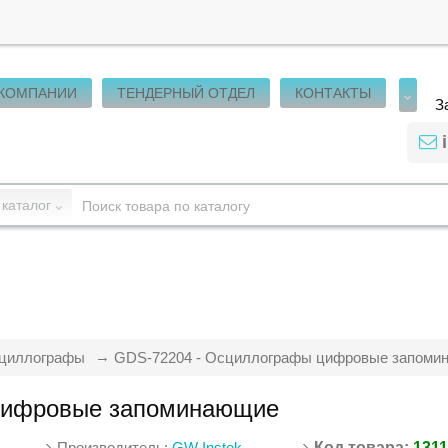
 КОМПАНИИ
ТЕНДЕРНЫЙ ОТДЕЛ
КОНТАКТЫ
З
 каталог
циллографы
GDS-72204 - Осциллографы цифровые запоми
цифровые запоминающие
Производитель:
GW Instek
Код товара:
131