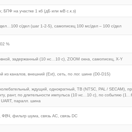
 х; БПФ на участке 1 кб (дБ или мВ с.к.з)
/дел…100 с/дел (шаг 1-2-5), самописец 100 мс/дел – 100 с/дел
002 %
вной, задержанный (10 нс…10 с), ZOOM окна, самописец, X-Y
й из каналов, внешний (Ext), сеть, по лог. шине (D0-D15)
колебательный, ждущий, однократный, ТВ (NTSC, PAL / SECAM), пред
ту, рант, по длительности импульса (10 нс…10 с), по событию (1…65
, UART, паралл. шина
 ФВЧ, фильтр шума, связь АС, связь DC