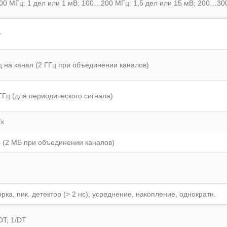
0 МГц: 1 дел или 1 мВ; 100…200 МГц: 1,5 дел или 15 мВ; 200…300
т
ц на канал (2 ГГц при объединении каналов)
ГГц (для периодического сигнала)
/x
 (2 МБ при объединении каналов)
рка, пик. детектор (> 2 нс); усреднение, накопление, однократн.
DT; 1/DT