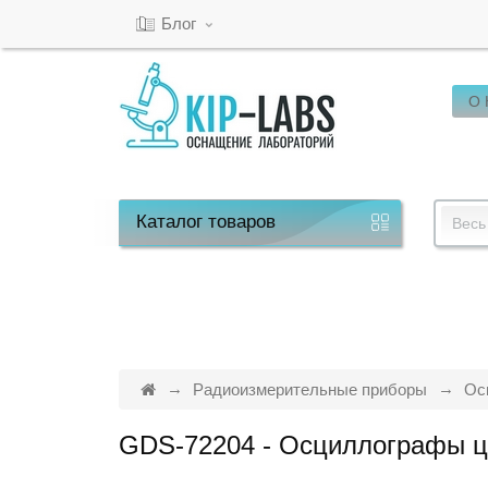
Блог
О
Кабинет
Обратный
звонок
Каталог
товаров
Весь
8(800)-600-
53-
15
Радиоизмерительные приборы
Ос
GDS-72204 - Осциллографы 
Режим
работы