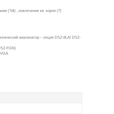
е (?dt) , извлечение кв. корня (?)
логический анализатор – опция DS2-8LA/ DS2-
 DS2-FGN)
+ VGA