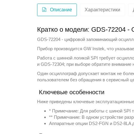
Описание
Характеристики
Кратко о модели: GDS-72204 
GDS-72204 - цифровой запоминающий осцилло
Прибор производится
GW Instek
, что указыва
Работа с шинной логикой SPI требует осцилл
и GDS-72304; при выборе обратите внимание 
Один осциллограф допускает монтаж не боле
пользователем без обращения в сервисный це
Ключевые особенности
Ниже приведены ключевые эксплуатационные 
* Примечание: Для работы с шиной SPI
** Примечание: В одном устройстве раз
Аппаратные опции DS2-FGN и DS2-8LA д