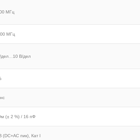
00 МГц
100 МГц
/дел…10 В/дел
%
 нс
м (± 2 %) / 16 пФ
В (DC+AС пик), Кат I