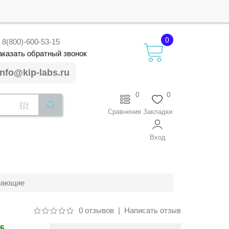
0
8(800)-600-53-15
аказать
обратный
звонок
info@kip-labs.ru
0
0
Сравнения
Закладки
Вход
нающие
0 отзывов
|
Написать отзыв
15