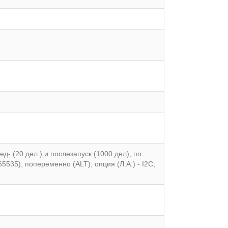
- (20 дел.) и послезапуск (1000 дел), по
535), попеременно (ALT); опция (Л.А.) - I2C,