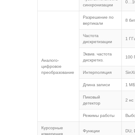
0…10
синхронизации
Разрешение по
8 би
вертикали
Частота
1 ГГ
дискретизации
Эквив. частота
100 
дискретиз.
Аналого-
цифровое
преобразование
Интерполяция
SinX
Длина записи
1 МБ
Пиковый
2 нс
детектор
Режимы работы
Выбо
Курсорные
Функции
DU; 
измерения