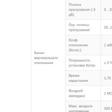
Полоса
пропускания (-3
0…2
дБ)
Огр. полосы
20, 
пропускания
Коэф.
отклонения
1 мВ
(Коткл.)
Канал
вертикального
Погрешность
отклонения
± 3 
установки Коткл.
Время
1,75
нарастания
Входной
1 МО
импеданс
Макс. входное
300 
напряжение