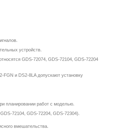
игналов.
ительных устройств.
 относятся GDS-72074, GDS-72104, GDS-72204
S2-FGN и DS2-8LA допускают установку
ри планировании работ с моделью.
 GDS-72104, GDS-72204, GDS-72304).
исного вмешательства.