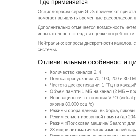
Где применяется
Осциллографы серии GDS применяют при отла
помогает выявлять временные рассогласовани
Дополнительно отмечается возможность инте
испытательного стенда и оценке потребности 
Нейтрально: вопросы дискретности каналов, 
системы.
Отличительные особенности ц
Количество каналов 2, 4
Полоса пропускания 70, 100, 200 и 300 
Частота дискретизации: 1 ГГц на каждый
Объем памяти 1 МБ на канал (2 МБ – пр
Инновационная технология VPO (virtual 
экрана 80.000 осц./с)
Режимы сбора данных: выборка, пиковый д
Режим сегментированной памяти (до 204
Режим «Поисковая машина/ Search» для 
28 видов автоматических измерений пар
Режим автоизмерения временных задерж