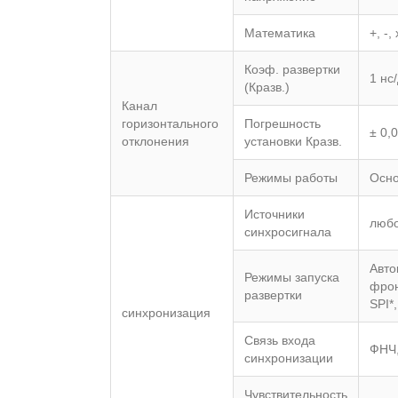
Математика
+, -,
Коэф. развертки
1 нс
(Кразв.)
Канал
горизонтального
Погрешность
± 0,
отклонения
установки Кразв.
Режимы работы
Осно
Источники
любо
синхросигнала
Авто
Режимы запуска
фрон
развертки
SPI*
синхронизация
Связь входа
ФНЧ,
синхронизации
Чувствительность