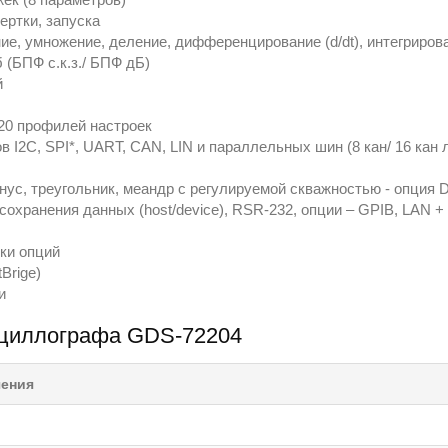
ертки, запуска
, умножение, деление, дифференцирование (d/dt), интегрировани
 (БПФ с.к.з./ БПФ дБ)
й
20 профилей настроек
 I2C, SPI*, UART, CAN, LIN и параллельных шин (8 кан/ 16 кан 
нус, треугольник, меандр с регулируемой скважностью - опция
сохранения данных (host/device), RSR-232, опции – GPIB, LAN 
вки опций
Brige)
и
сциллографа GDS-72204
чения