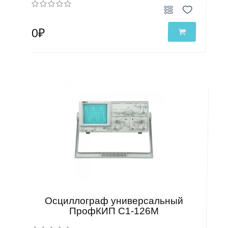
0₽
Осциллограф универсальный
ПрофКИП С1-126М