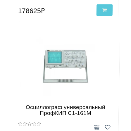
178625₽
Осциллограф универсальный
ПрофКИП С1-161М