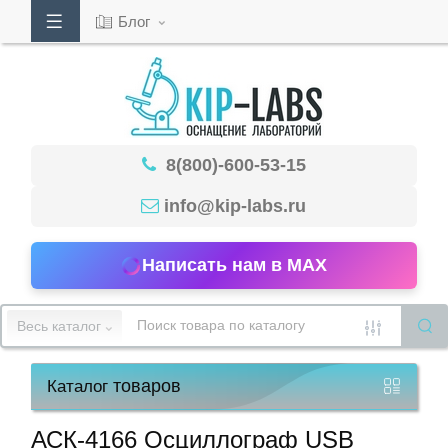
Блог
Кабинет
8(800)-600-53-15
Обратный
звонок
info@kip-labs.ru
Написать нам в MAX
8(800)-600-
53-
Весь каталог
15
товаров
Каталог
Режим
работы
АСК-4166 Осциллограф USB