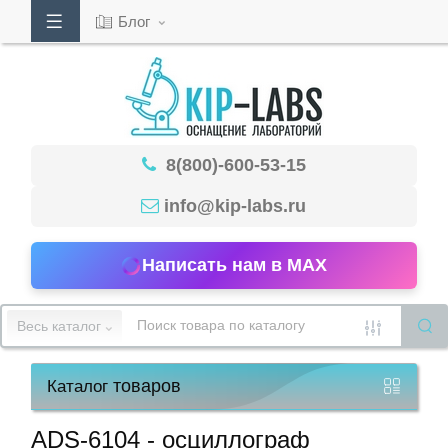
Блог
Кабинет
8(800)-600-53-15
Обратный
звонок
info@kip-labs.ru
Написать нам в MAX
8(800)-600-
53-
Весь каталог
15
товаров
Каталог
Режим
работы
ADS-6104 - осциллограф