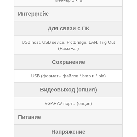
Меандр 1 кГц
Интерфейс
Для связи с ПК
USB host, USB sevice, PictBridge, LAN, Trig Out
(Pass/Fail)
Сохранение
USB (форматы файлов *.bmp и *.bin)
Видеовыход (опция)
VGA+ AV порты (опция)
Питание
Напряжение