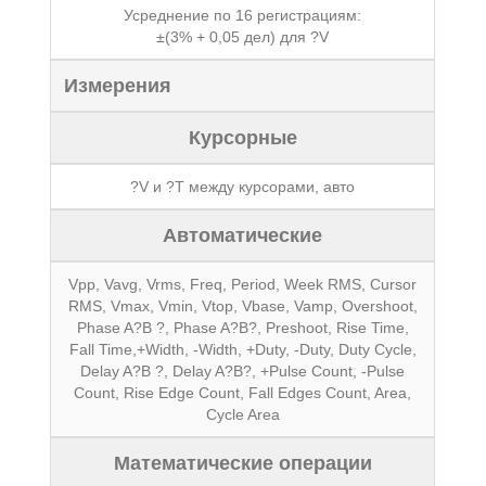
Усреднение по 16 регистрациям:
±(3% + 0,05 дел) для ?V
Измерения
Курсорные
?V и ?T между курсорами, авто
Автоматические
Vpp, Vavg, Vrms, Freq, Period, Week RMS, Cursor
RMS, Vmax, Vmin, Vtop, Vbase, Vamp, Overshoot,
Phase A?B ?, Phase A?B?, Preshoot, Rise Time,
Fall Time,+Width, -Width, +Duty, -Duty, Duty Cycle,
Delay A?B ?, Delay A?B?, +Pulse Count, -Pulse
Count, Rise Edge Count, Fall Edges Count, Area,
Cycle Area
Математические операции