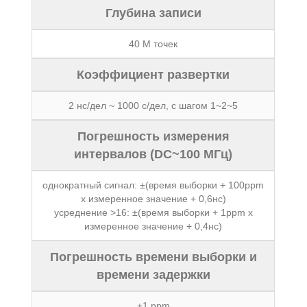
Глубина записи
40 М точек
Коэффициент развертки
2 нс/дел ~ 1000 с/дел, с шагом 1~2~5
Погрешность измерения
интервалов (DC~100 МГц)
однократный сигнал: ±(время выборки + 100ppm
x измеренное значение + 0,6нс)
усреднение >16: ±(время выборки + 1ppm x
измеренное значение + 0,4нс)
Погрешность времени выборки и
времени задержки
±1 ppm