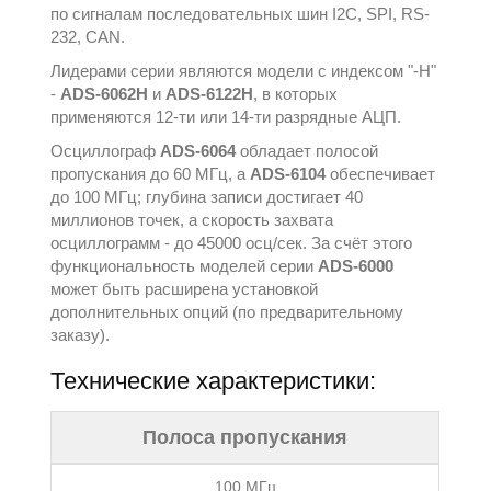
по сигналам последовательных шин I2C, SPI, RS-
232, CAN.
Лидерами серии являются модели с индексом "-H"
-
ADS-6062H
и
ADS-6122H
, в которых
применяются 12-ти или 14-ти разрядные АЦП.
Осциллограф
ADS-6064
обладает полосой
пропускания до 60 МГц, а
ADS-6104
обеспечивает
до 100 МГц; глубина записи достигает 40
миллионов точек, а скорость захвата
осциллограмм - до 45000 осц/сек. За счёт этого
функциональность моделей серии
ADS-6000
может быть расширена установкой
дополнительных опций (по предварительному
заказу).
Технические характеристики:
Полоса пропускания
100 МГц