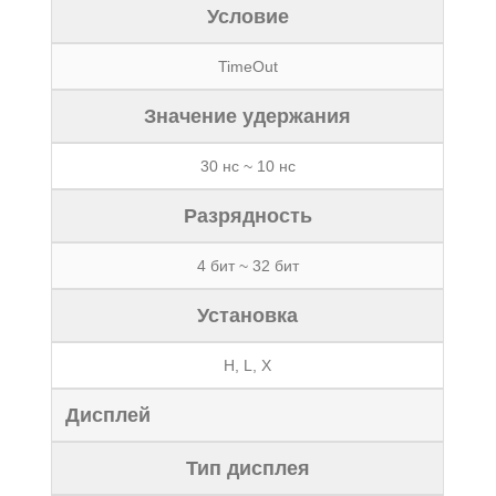
Условие
TimeOut
Значение удержания
30 нс ~ 10 нс
Разрядность
4 бит ~ 32 бит
Установка
H, L, X
Дисплей
Тип дисплея