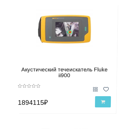
Акустический течеискатель Fluke
ii900
1894115₽