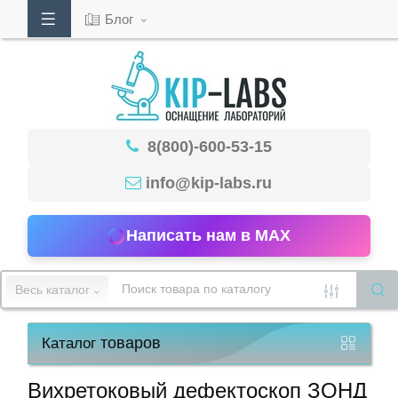
Блог
Кабинет
8(800)-600-53-15
Обратный
звонок
info@kip-labs.ru
Написать нам в MAX
8(800)-600-
53-
Весь каталог
15
товаров
Каталог
Режим
работы
Вихретоковый дефектоскоп ЗОНД