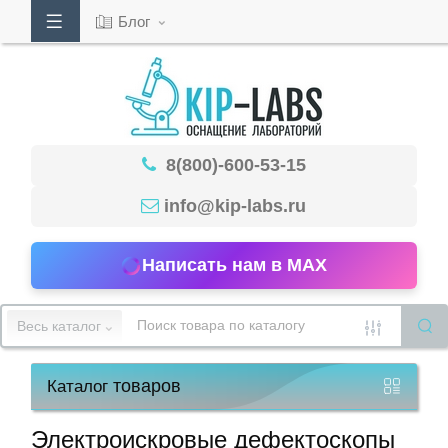
Блог
Кабинет
8(800)-600-53-15
Обратный
звонок
info@kip-labs.ru
Написать нам в MAX
8(800)-600-
53-
Весь каталог
15
товаров
Каталог
Режим
работы
Электроискровые дефектоскопы