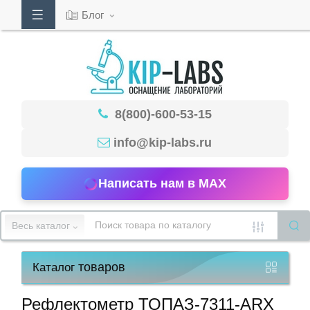
Блог
Кабинет
8(800)-600-53-15
Обратный
звонок
info@kip-labs.ru
Написать нам в MAX
8(800)-600-
53-
Весь каталог
15
товаров
Каталог
Режим
работы
Рефлектометр ТОПАЗ-7311-ARX