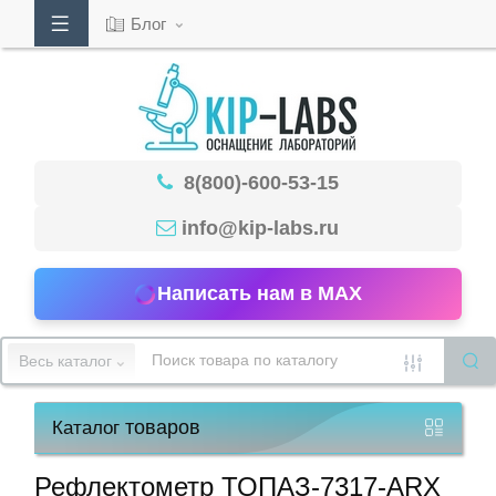
Блог
Кабинет
8(800)-600-53-15
Обратный
звонок
info@kip-labs.ru
Написать нам в MAX
8(800)-600-
53-
Весь каталог
15
товаров
Каталог
Режим
работы
Рефлектометр ТОПАЗ-7317-ARX