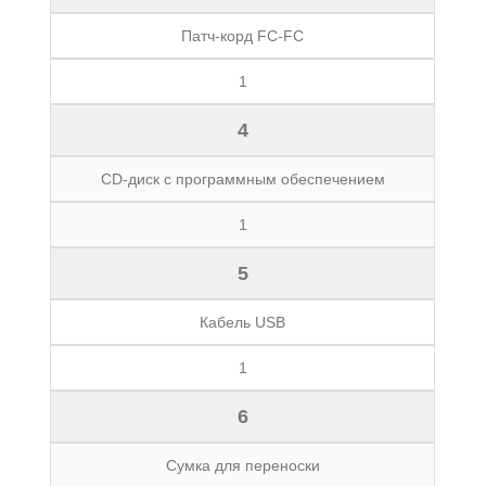
Патч-корд FC-FC
1
4
CD-диск с программным обеспечением
1
5
Кабель USB
1
6
Сумка для переноски