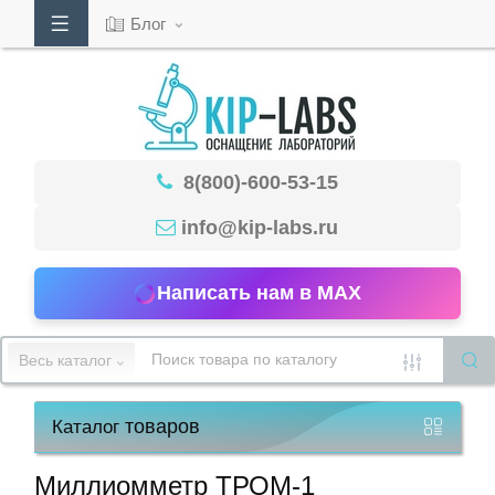
Блог
Кабинет
8(800)-600-53-15
Обратный
звонок
info@kip-labs.ru
Написать нам в MAX
8(800)-600-
53-
Весь каталог
15
товаров
Каталог
Режим
работы
Миллиомметр ТРОМ-1