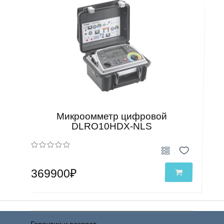
Микроомметр цифровой
DLRO10HDX-NLS
369900₽