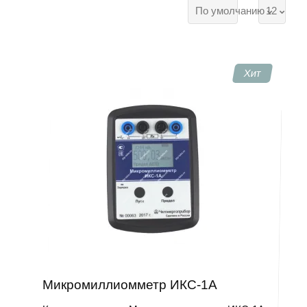
ФЗ.
По умолчанию
12
Хит
Микромиллиомметр ИКС-1А