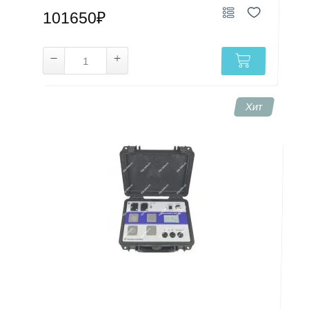
101650₽
Хит