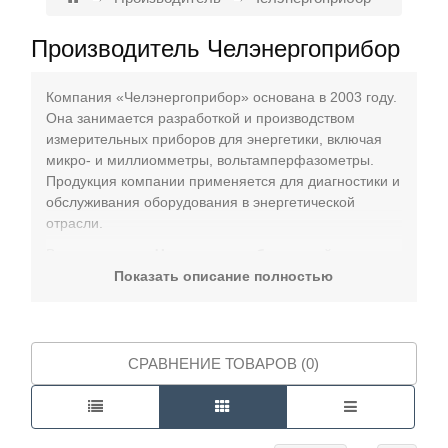
Производитель Челэнергоприбор
Контакты
Компания «Челэнергоприбор» основана в 2003 году.
Она занимается разработкой и производством
измерительных приборов для энергетики, включая
микро- и миллиомметры, вольтамперфазометры.
Продукция компании применяется для диагностики и
обслуживания оборудования в энергетической
отрасли.
В ассортименте
Челэнергоприбор
вы найдете
устройства для диагностики трансформаторов и
Показать описание полностью
измерения удельного электросопротивления
углеграфитовых изделий, что делает их идеальными
для промышленных предприятий, лабораторий, НИИ
и государственных структур.
СРАВНЕНИЕ ТОВАРОВ (0)
В каталоге КИП-Лабс вы найдёте широкий выбор
продукции с гарантией от производителя и доставкой
по всей России. Работаем по 44-ФЗ, 223-ФЗ и 275-