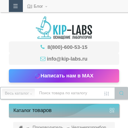
Блог
Кабинет
8(800)-600-53-15
Обратный
звонок
info@kip-labs.ru
Написать нам в MAX
8(800)-600-
53-
Весь каталог
15
товаров
Каталог
Режим
работы
Производитель
Челэнергоприбор