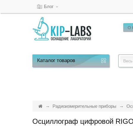
Блог
О
Кабинет
Обратный
звонок
Каталог
товаров
Весь
8(800)-600-
53-
15
Радиоизмерительные приборы
Ос
Осциллограф цифровой RIG
Режим
работы