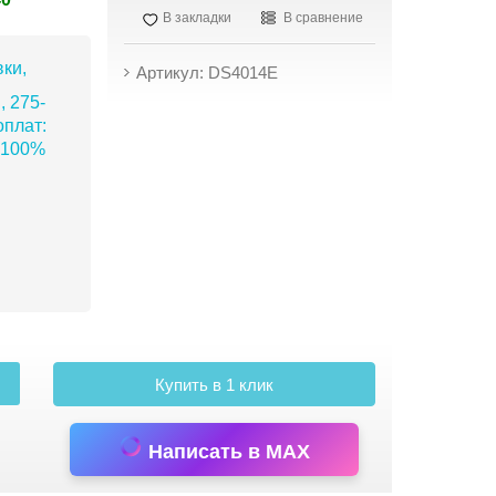
В закладки
В сравнение
ки,
Артикул: DS4014E
, 275-
плат:
 100%
Купить в 1 клик
Написать в MAX