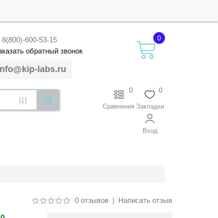
0
8(800)-600-53-15
аказать
обратный
звонок
info@kip-labs.ru
0
0
Сравнения
Закладки
Вход
0 отзывов
|
Написать отзыв
40