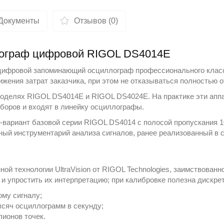
Документы
Отзывов (0)
лограф цифровой RIGOL DS4014E
цифровой запоминающий осциллограф профессионального класс
жения затрат заказчика, при этом не отказываться полностью 
моделях RIGOL DS4014E и RIGOL DS4024E. На практике эти апп
оров и входят в линейку
осциллографы
.
вариант базовой серии RIGOL DS4014 с полосой пропускания 1
ый инструментарий анализа сигналов, ранее реализованный в 
ой технологии UltraVision от RIGOL Technologies, заимствованн
 упростить их интерпретацию; при калибровке полезна дискрет
ому сигналу;
ысяч осциллограмм в секунду;
ионов точек.