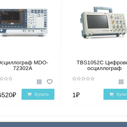
Осциллограф MDO-
TBS1052C Цифров
72302A
осциллограф
6520₽
1₽
Купить
Купи