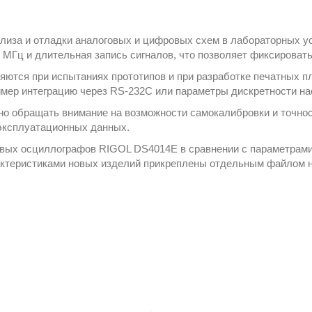
лиза и отладки аналоговых и цифровых схем в лабораторных ус
0 МГц и длительная запись сигналов, что позволяет фиксирова
яются при испытаниях прототипов и при разработке печатных п
мер интеграцию через RS-232C или параметры дискретности на
о обращать внимание на возможности самокалибровки и точнос
 эксплуатационных данных.
овых осциллографов RIGOL DS4014E в сравнении с параметрам
актеристиками новых изделий прикреплены отдельным файлом н