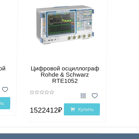
ой
Цифровой осциллограф
Rohde & Schwarz
RTE1052
ть
1522412₽
Купить