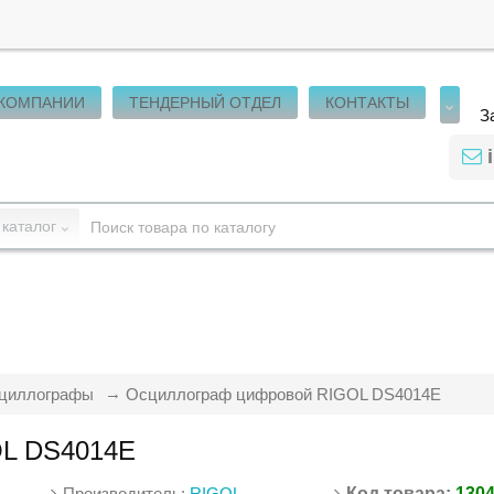
 КОМПАНИИ
ТЕНДЕРНЫЙ ОТДЕЛ
КОНТАКТЫ
З
 каталог
циллографы
Осциллограф цифровой RIGOL DS4014E
OL DS4014E
Производитель:
RIGOL
Код товара:
130