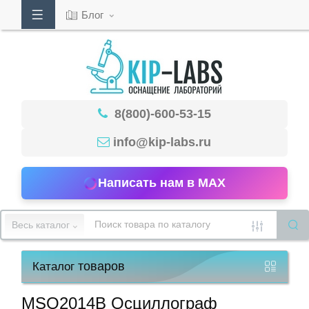
Блог
Кабинет
8(800)-600-53-15
Обратный
звонок
info@kip-labs.ru
Написать нам в MAX
8(800)-600-
53-
Весь каталог
15
товаров
Каталог
Режим
работы
MSO2014B Осциллограф