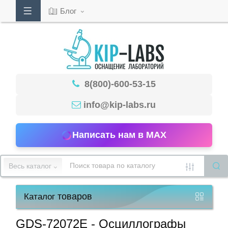
Блог
Кабинет
8(800)-600-53-15
Обратный
звонок
info@kip-labs.ru
Написать нам в MAX
8(800)-600-
53-
Весь каталог
15
товаров
Каталог
Режим
работы
GDS-72072E - Осциллографы