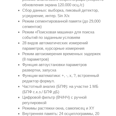
обновления экрана 120.000 осц./с)
Сбор данных: выборка, пиковый детектор,
усреднение, интер. Sin X/x
Режим сегментированной памяти (до 29,000
сегментов)
Режим «Поисковая машина» для поиска
событий по заданным условиям
28 видов автоматических измерений
параметров, курсорные измерения
Режим автоизмерения временных задержек
(8 параметров)
Функция автоустановки параметров
развертки, запуска
Функции математики: +, -, x, ?, встроенный
редактор формул.
Частотный анализ (БПФ): на участке 1 МБ
(БПФ с.к.з./ БПФ дБ)
Цифровой фильтр (ВЧ/НЧ) с ручной
регулировкой
Режимы растяжки окна, самописец и XY
Внутренняя память: 24 осциллограммы, 20