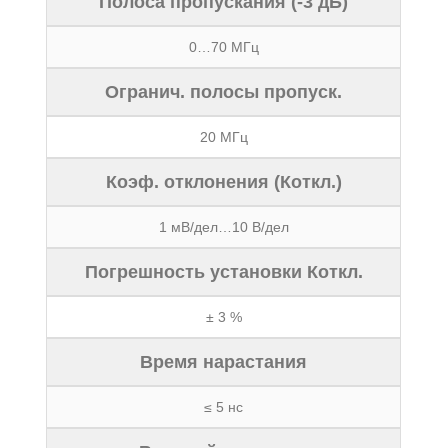
Полоса пропускания (-3 дБ)
0…70 МГц
Огранич. полосы пропуск.
20 МГц
Коэф. отклонения (Коткл.)
1 мВ/дел…10 В/дел
Погрешность установки Коткл.
± 3 %
Время нарастания
≤ 5 нс