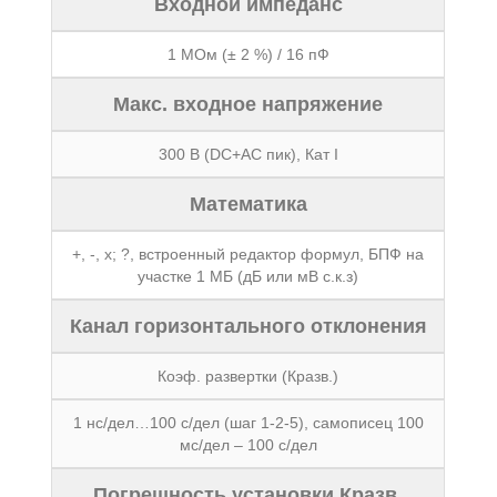
Входной импеданс
1 МОм (± 2 %) / 16 пФ
Макс. входное напряжение
300 В (DC+AС пик), Кат I
Математика
+, -, х; ?, встроенный редактор формул, БПФ на
участке 1 МБ (дБ или мВ с.к.з)
Канал горизонтального отклонения
Коэф. развертки (Кразв.)
1 нс/дел…100 с/дел (шаг 1-2-5), самописец 100
мс/дел – 100 с/дел
Погрешность установки Кразв.