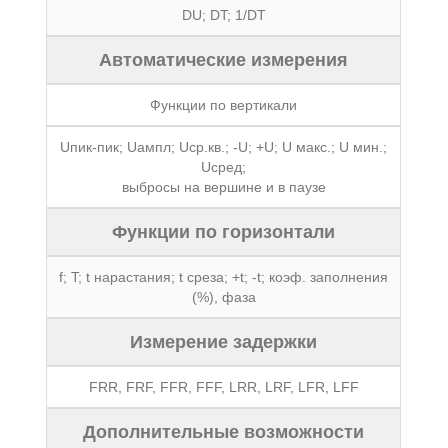
DU; DT; 1/DT
Автоматические измерения
Функции по вертикали
Uпик-пик; Uампл; Uср.кв.; -U; +U; U макс.; U мин.;
Uсред;
выбросы на вершине и в паузе
Функции по горизонтали
f; T; t нарастания; t среза; +t; -t; коэф. заполнения
(%), фаза
Измерение задержки
FRR, FRF, FFR, FFF, LRR, LRF, LFR, LFF
Дополнительные возможности