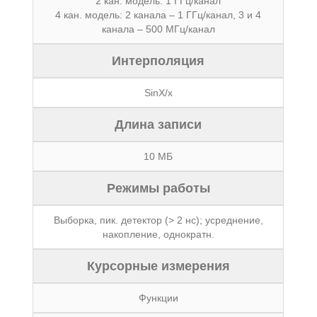
2 кан. модель: 1 ГГц/канал
4 кан. модель: 2 канала – 1 ГГц/канал, 3 и 4
канала – 500 МГц/канал
Интерполяция
SinX/x
Длина записи
10 МБ
Режимы работы
Выборка, пик. детектор (> 2 нс); усреднение,
накопление, однократн.
Курсорные измерения
Функции