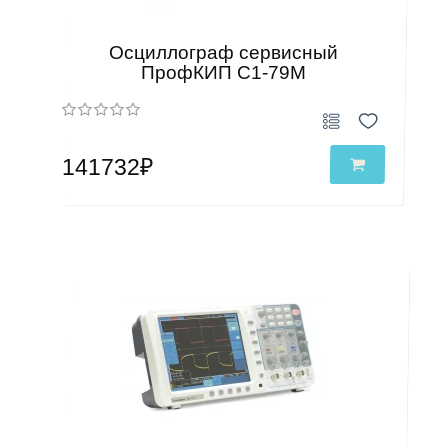
Осциллограф сервисный
ПрофКИП С1-79М
141732₽