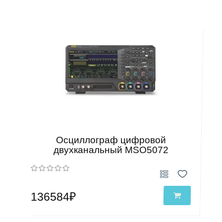
Осциллограф цифровой
двухканальный MSO5072
136584₽