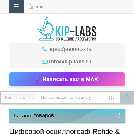
Блог
Кабинет
8(800)-600-53-15
Обратный
звонок
info@kip-labs.ru
Написать нам в MAX
8(800)-600-
53-
Весь каталог
15
товаров
Каталог
Режим
работы
Цифровой осциллограф Rohde &