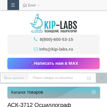
Блог
Кабинет
8(800)-600-53-15
Обратный
звонок
info@kip-labs.ru
Написать нам в MAX
8(800)-600-
53-
Весь каталог
15
товаров
Каталог
Режим
работы
АСК-3712 Осциллограф