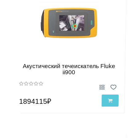
Акустический течеискатель Fluke
ii900
1894115₽