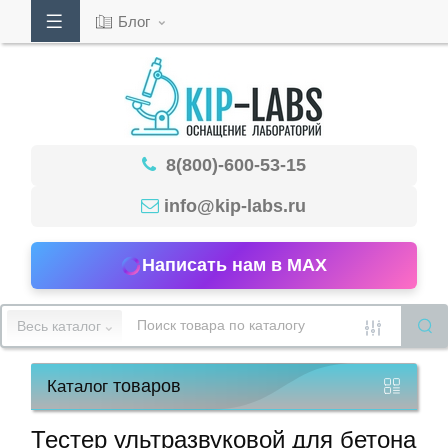
Блог
Кабинет
8(800)-600-53-15
Обратный
звонок
info@kip-labs.ru
Написать нам в MAX
8(800)-600-
53-
Весь каталог
15
товаров
Каталог
Режим
работы
Тестер ультразвуковой для бетона