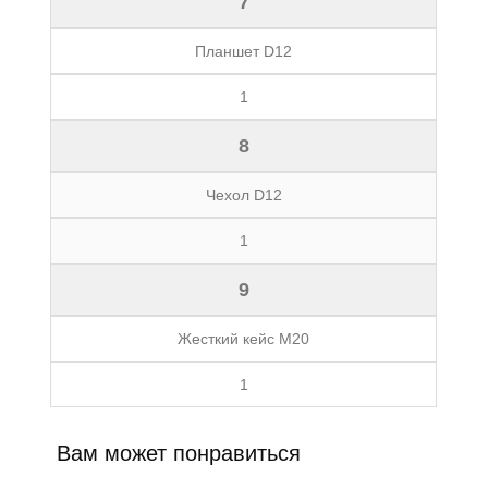
7
Планшет D12
1
8
Чехол D12
1
9
Жесткий кейс М20
1
Вам может понравиться