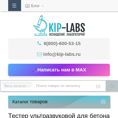
Блог
Кабинет
8(800)-600-53-15
Обратный
звонок
info@kip-labs.ru
Написать нам в MAX
8(800)-600-
53-
Весь каталог
15
товаров
Каталог
Режим
работы
Тестер ультразвуковой для бетона