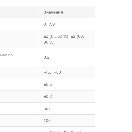
Значения
0…99
±1 (0…60 %), ±2 (60…
90 %)
абочих
0,2
-45…+60
±0,5
±0,2
нет
100