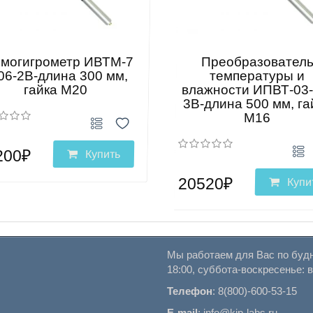
могигрометр ИВТМ-7
Преобразовател
06-2В-длина 300 мм,
температуры и
гайка М20
влажности ИПВТ-03-
3В-длина 500 мм, га
М16
200₽
Купить
20520₽
Купи
Мы работаем для Вас по будн
18:00, суббота-воскресенье: 
Телефон
:
8(800)-600-53-15
E-mail
:
info@kip-labs.ru