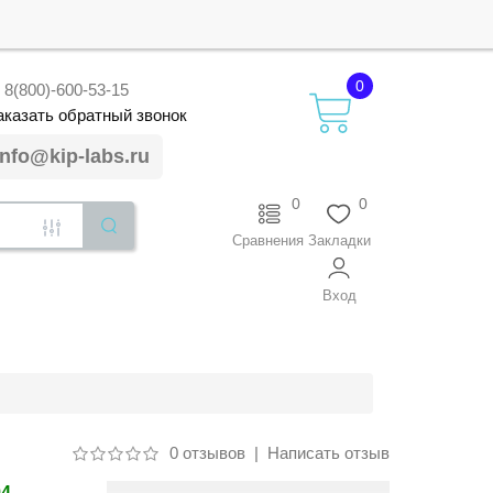
0
8(800)-600-53-15
аказать
обратный
звонок
info@kip-labs.ru
0
0
Сравнения
Закладки
Вход
0 отзывов
|
Написать отзыв
94