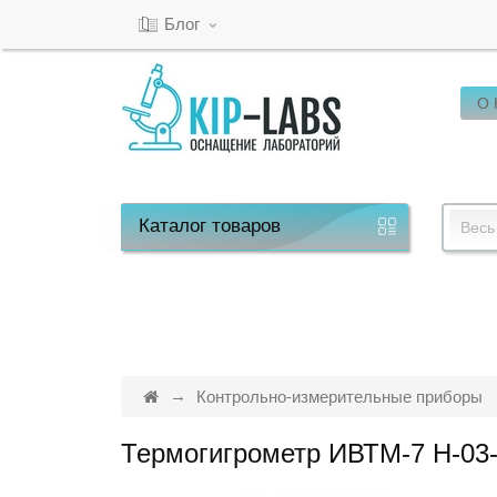
Блог
О
Кабинет
Обратный
звонок
Каталог
товаров
Весь
8(800)-600-
53-
15
Контрольно-измерительные приборы
Термогигрометр ИВТМ-7 Н-03
Режим
работы