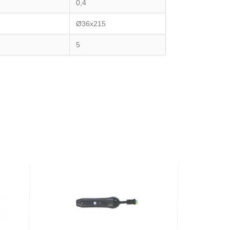
0,4
Ø36х215
5