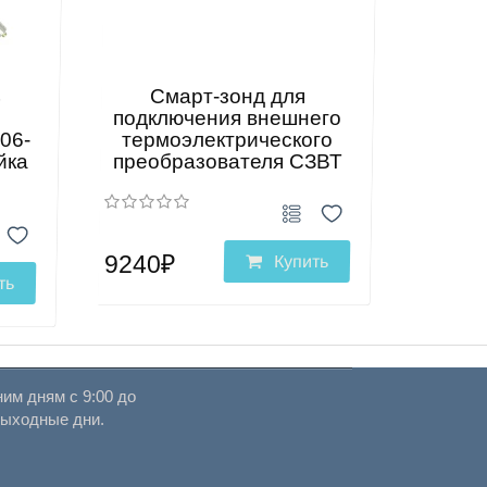
ь
Смарт-зонд для
подключения внешнего
06-
термоэлектрического
йка
преобразователя СЗВТ
9240₽
Купить
ть
им дням с 9:00 до
выходные дни.