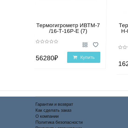
Термогигрометр ИВТМ-7
Тер
/16-Т-16Р-Е (7)
Н-
56280₽
Купить
16
Гарантии и возврат
Как сделать заказ
О компании
Политика безопасности