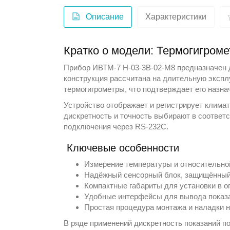
Описание
Характеристики
Кратко о модели: Термогигром
Прибор ИВТМ-7 Н-03-3В-02-М8 предназначен д
конструкция рассчитана на длительную эксп
термогигрометры
, что подтверждает его назн
Устройство отображает и регистрирует клима
дискретность и точность выбирают в соответ
подключения через RS-232C.
Ключевые особенности
Измерение температуры и относительной
Надёжный сенсорный блок, защищённый
Компактные габариты для установки в о
Удобные интерфейсы для вывода показа
Простая процедура монтажа и наладки н
В ряде применений дискретность показаний по