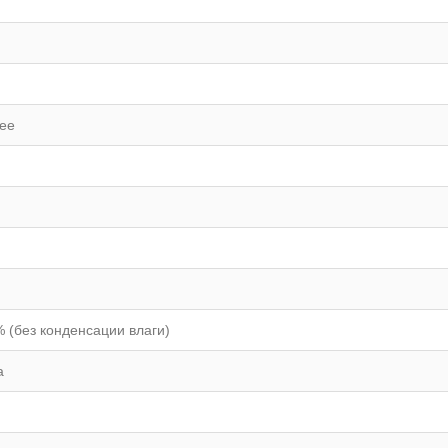
лее
% (без конденсации влаги)
а