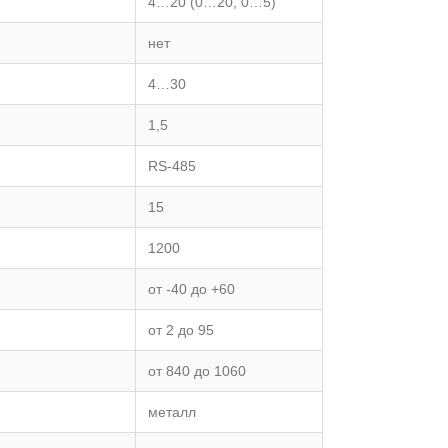
4…20 (0…20, 0…5)
нет
4…30
1,5
RS-485
15
1200
от -40 до +60
от 2 до 95
от 840 до 1060
металл