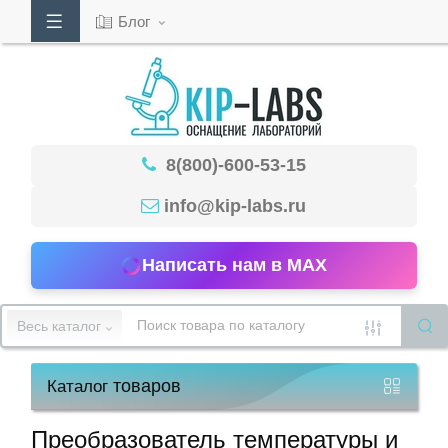
Блог
Кабинет
8(800)-600-53-15
Обратный
звонок
info@kip-labs.ru
Написать нам в MAX
8(800)-600-
53-
Весь каталог
15
товаров
Каталог
Режим
работы
Преобразователь температуры и