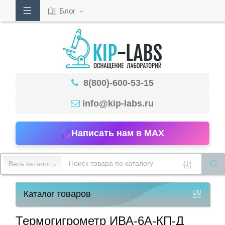
Блог
Кабинет
8(800)-600-53-15
Обратный
звонок
info@kip-labs.ru
Написать нам в MAX
8(800)-600-
53-
Весь каталог
15
товаров
Каталог
Режим
работы
Термогигрометр ИВА-6А-КП-Д