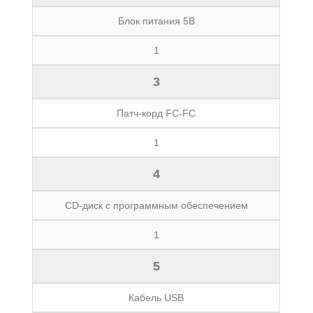
Блок питания 5В
1
3
Патч-корд FC-FC
1
4
CD-диск с программным обеспечением
1
5
Кабель USB