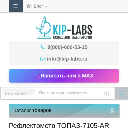
Блог
Кабинет
8(800)-600-53-15
Обратный
звонок
info@kip-labs.ru
Написать нам в MAX
8(800)-600-
53-
Весь каталог
15
товаров
Каталог
Режим
работы
Рефлектометр ТОПАЗ-7105-AR