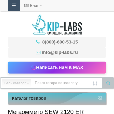
Блог
Кабинет
8(800)-600-53-15
Обратный
звонок
info@kip-labs.ru
Написать нам в MAX
8(800)-600-
53-
Весь каталог
15
товаров
Каталог
Режим
работы
Мегаомметр SEW 2120 ER