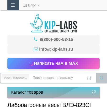
Блог
Кабинет
8(800)-600-53-15
Обратный
звонок
info@kip-labs.ru
Написать нам в MAX
8(800)-600-
53-
Весь каталог
15
товаров
Каталог
Режим
работы
Лабораторные весы ВЛЭ-823CI